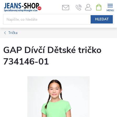
Přejít
NÁKUPNÍ
KOŠÍK
na
obsah
HLEDAT
Trička
GAP Dívčí Dětské tričko
734146-01