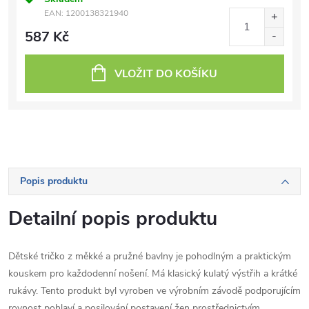
EAN:
1200138321940
587 Kč
VLOŽIT DO KOŠÍKU
Popis produktu
Detailní popis produktu
Dětské tričko z měkké a pružné bavlny je pohodlným a praktickým
kouskem pro každodenní nošení. Má klasický kulatý výstřih a krátké
rukávy. Tento produkt byl vyroben ve výrobním závodě podporujícím
rovnost pohlaví a posilování postavení žen prostřednictvím