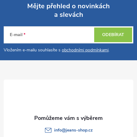
Mějte přehled o novinkách
a slevách
Z
á
E-mail
ODEBÍRAT
p
Vložením e-mailu souhlasíte s
obchodními podmínkami
.
a
t
í
info
@
jeans-shop.cz