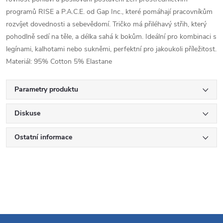
programů RISE a P.A.C.E. od Gap Inc., které pomáhají pracovníkům
rozvíjet dovednosti a sebevědomí. Tričko má přiléhavý střih, který
pohodlně sedí na těle, a délka sahá k bokům. Ideální pro kombinaci s
legínami, kalhotami nebo sukněmi, perfektní pro jakoukoli příležitost.
Materiál: 95% Cotton 5% Elastane
Parametry produktu
Diskuse
Ostatní informace