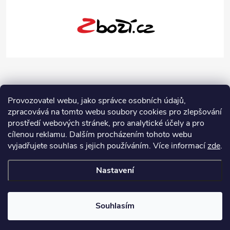
Provozovatel webu, jako správce osobních údajů,
zpracovává na tomto webu soubory cookies pro zlepšování
prostředí webových stránek, pro analytické účely a pro
cílenou reklamu. Dalším procházením tohoto webu
vyjadřujete souhlas s jejich používáním.
Více informací
zde
.
Nastavení
Copyright 2026
Jeans-Shop.cz
. Všechna práva vyhrazena.
Upravit
nastavení cookies
Souhlasím
Vytvořil Shoptet