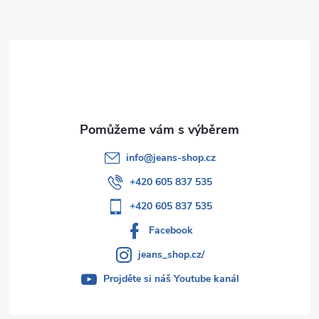
a
t
í
info
@
jeans-shop.cz
+420 605 837 535
+420 605 837 535
Facebook
jeans_shop.cz/
Projděte si náš Youtube kanál