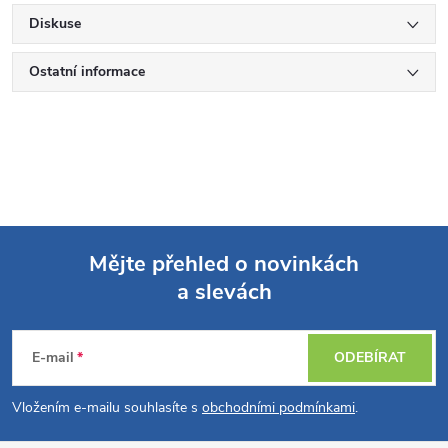
Diskuse
Ostatní informace
Mějte přehled o novinkách
a slevách
Z
á
E-mail
ODEBÍRAT
p
Vložením e-mailu souhlasíte s
obchodními podmínkami
.