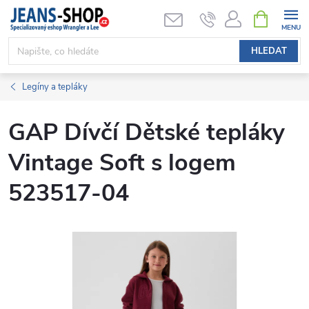
Přejít
NÁKUPNÍ
KOŠÍK
na
obsah
HLEDAT
Legíny a tepláky
GAP Dívčí Dětské tepláky
Vintage Soft s logem
523517-04