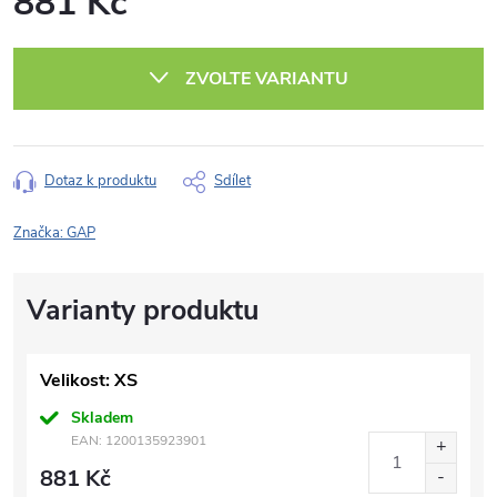
881 Kč
Měrná
cena:
ZVOLTE VARIANTU
Dotaz k produktu
Sdílet
Značka:
GAP
Velikost: XS
Skladem
EAN:
1200135923901
881 Kč