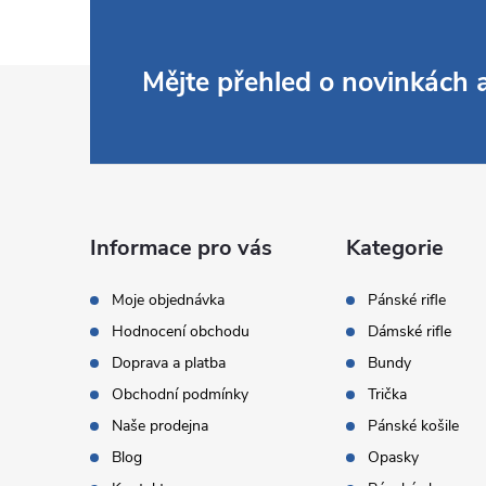
Z
Mějte přehled o novinkách
á
p
a
Informace pro vás
Kategorie
t
Moje objednávka
Pánské rifle
Hodnocení obchodu
Dámské rifle
í
Doprava a platba
Bundy
Obchodní podmínky
Trička
Naše prodejna
Pánské košile
Blog
Opasky