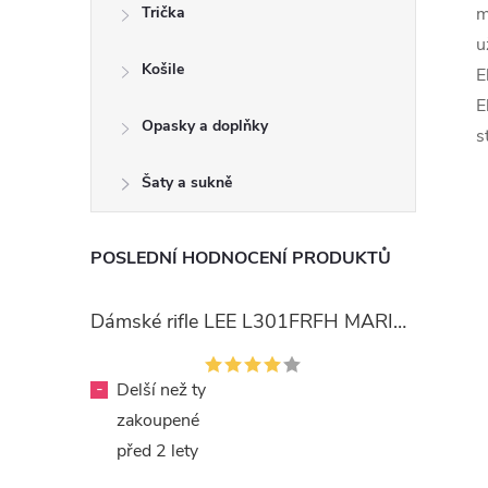
Trička
m
u
Košile
E
E
Opasky a doplňky
s
Šaty a sukně
POSLEDNÍ HODNOCENÍ PRODUKTŮ
Dámské rifle LEE L301FRFH MARION STRAIGHT RINSE
-
Delší než ty
zakoupené
před 2 lety