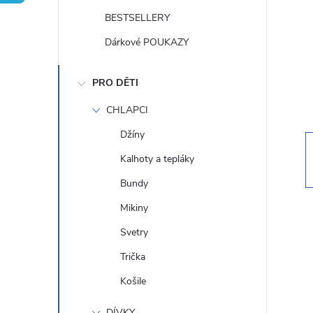
t
BESTSELLERY
r
Dárkové POUKAZY
a
PRO DĚTI
n
CHLAPCI
Džíny
n
Kalhoty a tepláky
í
Bundy
Mikiny
p
Svetry
a
Trička
Košile
n
DÍVKY