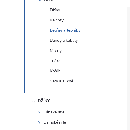
e
Džíny
l
Kalhoty
Legíny a tepláky
Bundy a kabáty
Mikiny
Trička
Košile
Šaty a sukně
DŽÍNY
Pánské rifle
Dámské rifle