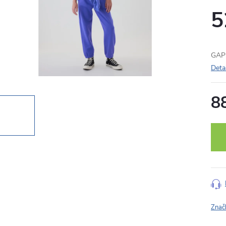
5
GAP 
Deta
8
Měr
cena
Znač