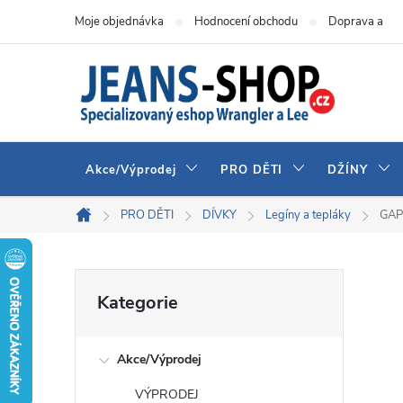
Přejít
Moje objednávka
Hodnocení obchodu
Doprava a pla
na
obsah
Akce/Výprodej
PRO DĚTI
DŽÍNY
PRO DĚTI
DÍVKY
Legíny a tepláky
GAP 
Domů
P
Přeskočit
Kategorie
kategorie
o
Akce/Výprodej
s
VÝPRODEJ