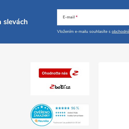
E-mail
a slevách
Vložením e-mailu souhlasíte s
obchodní