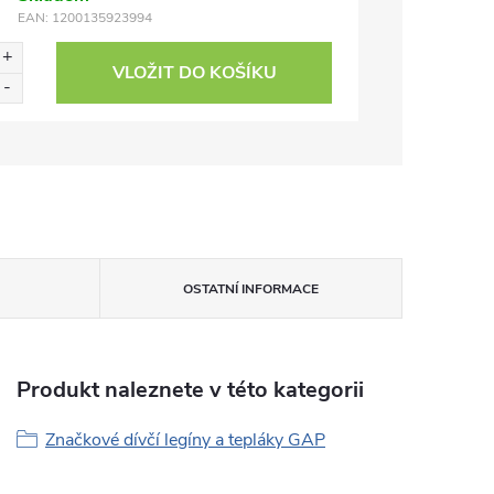
EAN:
1200135923994
VLOŽIT DO KOŠÍKU
OSTATNÍ INFORMACE
Produkt naleznete v této kategorii
Značkové dívčí legíny a tepláky GAP