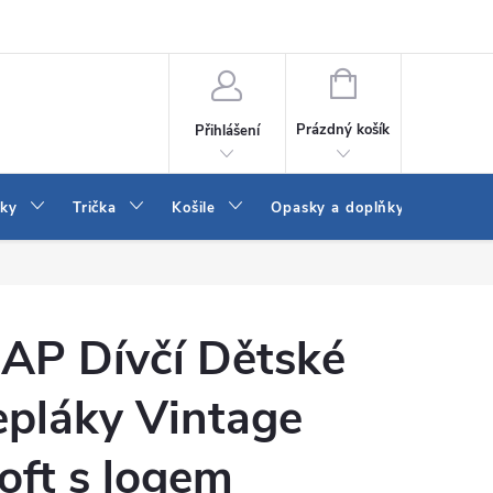
Vrácení a výměna zboží
Reklamace
Jak vybrat džíny Wrangler a
NÁKUPNÍ
KOŠÍK
Prázdný košík
Přihlášení
tky
Trička
Košile
Opasky a doplňky
Šaty
AP Dívčí Dětské
epláky Vintage
oft s logem