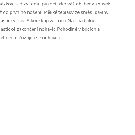
ěkkost – díky tomu působí jako váš oblíbený kousek
ž od prvního nošení. Měkké tepláky ze směsi bavlny.
lastický pas. Šikmé kapsy. Logo Gap na boku.
lastické zakončení nohavic Pohodlné v bocích a
tehnech. Zužující se nohavice.