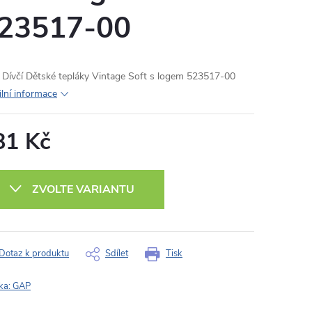
23517-00
Dívčí Dětské tepláky Vintage Soft s logem 523517-00
ilní informace
81 Kč
ná
:
ZVOLTE VARIANTU
Dotaz k produktu
Sdílet
Tisk
ka:
GAP