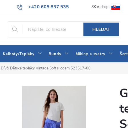
+420 605 837 535
SK e-shop
tba
Obchodní podmínky
Naše prodejna
Blog
Kontakt
info@jeans-shop.cz
HLEDAT
Kalhoty/Tepláky
Bundy
Mikiny a svetry
Šor
Dívčí Dětské tepláky Vintage Soft s logem 523517-00
G
t
S