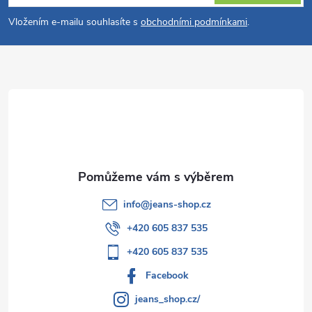
p
Vložením e-mailu souhlasíte s
obchodními podmínkami
.
a
t
í
info
@
jeans-shop.cz
+420 605 837 535
+420 605 837 535
Facebook
jeans_shop.cz/