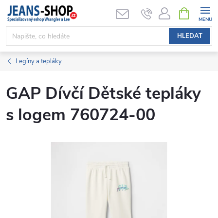
Přejít
NÁKUPNÍ
KOŠÍK
na
obsah
HLEDAT
Legíny a tepláky
GAP Dívčí Dětské tepláky
s logem 760724-00