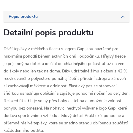
Popis produktu
Detailní popis produktu
Dívčí tepláky z měkkého fleecu s logem Gap jsou navržené pro
maximální pohodlí během aktivních dnů i odpočinku. Hřejivý fleece
je příjemný na dotek a ideální do chladnějšího počasí, ať už na ven,
do školy nebo jen tak na doma. Díky udržitelnějšímu složení s 42 %
recyklovaného polyesteru pomáhají šetřit přírodní zdroje a zároveň
si zachovávají měkkost a odolnost. Elastický pas se stahovací
šňůrkou usnadňuje oblékání a zajišťuje pohodlné nošení po celý den.
Relaxed fit střih je volný přes boky a stehna a umožňuje volnost
pohybu bez omezení. Na nohavici nechybí vyšívané logo Gap, které
dodává sportovnímu vzhledu stylový detail. Praktické, pohodlné a
příjemně hřejivé tepláky, které se snadno stanou oblíbenou součástí
každodenního outfitu.