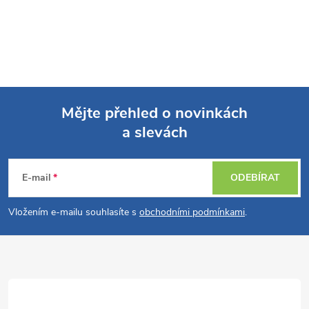
Mějte přehled o novinkách
a slevách
Z
á
E-mail
ODEBÍRAT
p
Vložením e-mailu souhlasíte s
obchodními podmínkami
.
a
t