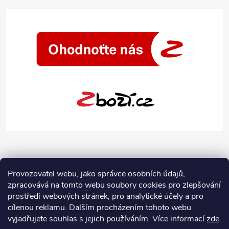
Provozovatel webu, jako správce osobních údajů,
zpracovává na tomto webu soubory cookies pro zlepšování
prostředí webových stránek, pro analytické účely a pro
cílenou reklamu. Dalším procházením tohoto webu
vyjadřujete souhlas s jejich používáním.
Více informací
zde
.