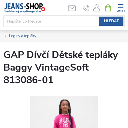
Přejít
NÁKUPNÍ
KOŠÍK
na
obsah
HLEDAT
Legíny a tepláky
GAP Dívčí Dětské tepláky
Baggy VintageSoft
813086-01