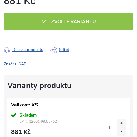
881 Kč
Měrná
cena:
ZVOLTE VARIANTU
Dotaz k produktu
Sdílet
Značka:
GAP
Velikost: XS
Skladem
EAN:
1200146555702
881 Kč