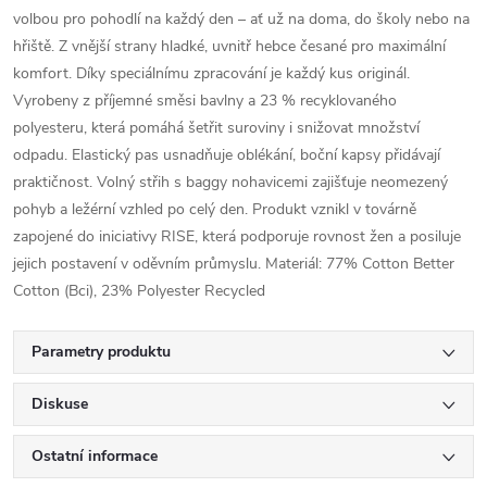
volbou pro pohodlí na každý den – ať už na doma, do školy nebo na
hřiště. Z vnější strany hladké, uvnitř hebce česané pro maximální
komfort. Díky speciálnímu zpracování je každý kus originál.
Vyrobeny z příjemné směsi bavlny a 23 % recyklovaného
polyesteru, která pomáhá šetřit suroviny i snižovat množství
odpadu. Elastický pas usnadňuje oblékání, boční kapsy přidávají
praktičnost. Volný střih s baggy nohavicemi zajišťuje neomezený
pohyb a ležérní vzhled po celý den. Produkt vznikl v továrně
zapojené do iniciativy RISE, která podporuje rovnost žen a posiluje
jejich postavení v oděvním průmyslu. Materiál: 77% Cotton Better
Cotton (Bci), 23% Polyester Recycled
Parametry produktu
Diskuse
Ostatní informace