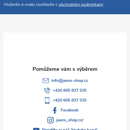
p
Vložením e-mailu souhlasíte s
obchodními podmínkami
.
a
t
í
info
@
jeans-shop.cz
+420 605 837 535
+420 605 837 535
Facebook
jeans_shop.cz/
Projděte si náš Youtube kanál