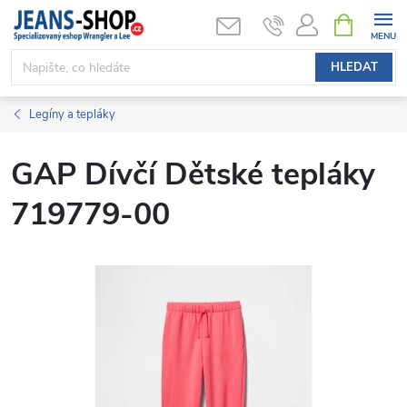
Přejít
NÁKUPNÍ
KOŠÍK
na
obsah
HLEDAT
Legíny a tepláky
GAP Dívčí Dětské tepláky
719779-00