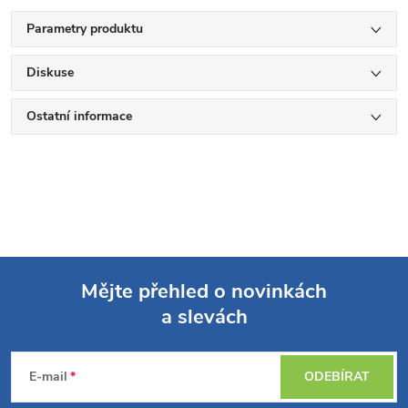
Parametry produktu
Diskuse
Ostatní informace
Mějte přehled o novinkách
a slevách
Z
á
E-mail
ODEBÍRAT