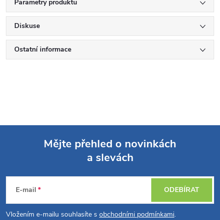
Parametry produktu
Diskuse
Ostatní informace
Mějte přehled o novinkách
a slevách
Z
á
E-mail
ODEBÍRAT
p
Vložením e-mailu souhlasíte s
obchodními podmínkami
.