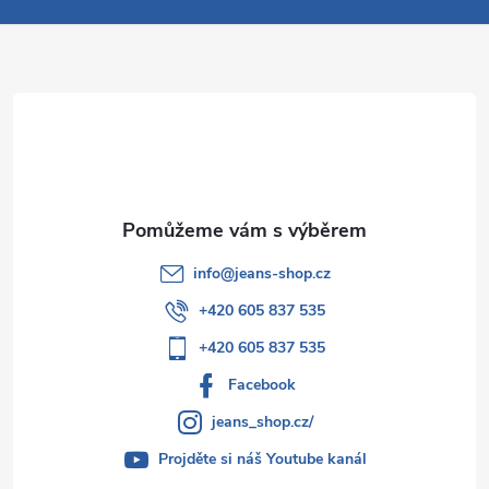
a
t
í
info
@
jeans-shop.cz
+420 605 837 535
+420 605 837 535
Facebook
jeans_shop.cz/
Projděte si náš Youtube kanál