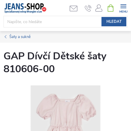
Přejít
NÁKUPNÍ
KOŠÍK
na
obsah
HLEDAT
Šaty a sukně
GAP Dívčí Dětské šaty
810606-00