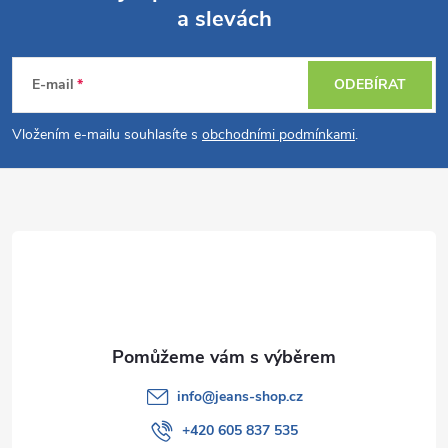
a slevách
Z
á
E-mail
ODEBÍRAT
p
Vložením e-mailu souhlasíte s
obchodními podmínkami
.
a
t
í
info
@
jeans-shop.cz
+420 605 837 535