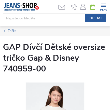
Přejít
NÁKUPNÍ
KOŠÍK
na
obsah
HLEDAT
Trička
GAP Dívčí Dětské oversize
tričko Gap & Disney
740959-00