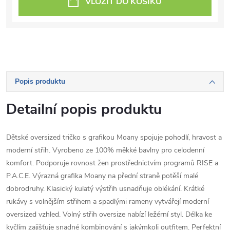
VLOŽIT DO KOŠÍKU
Popis produktu
Detailní popis produktu
Dětské oversized tričko s grafikou Moany spojuje pohodlí, hravost a
moderní střih. Vyrobeno ze 100% měkké bavlny pro celodenní
komfort. Podporuje rovnost žen prostřednictvím programů RISE a
P.A.C.E. Výrazná grafika Moany na přední straně potěší malé
dobrodruhy. Klasický kulatý výstřih usnadňuje oblékání. Krátké
rukávy s volnějším střihem a spadlými rameny vytvářejí moderní
oversized vzhled. Volný střih oversize nabízí ležérní styl. Délka ke
kyčlím zajišťuje snadné kombinování s jakýmkoli outfitem. Perfektní