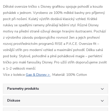
Dětské oversize tričko s Disney grafikou spojuje pohodlí a kouzlo
pohádek v jednom. Vyrobeno ze 100% měkké bavlny pro příjemný
pocit při nošení. Kulatý výstřih dodává klasický vzhled. Krátké
rukávy se spadlými rameny přinášejí ležérní styl. Různé Disney
motivy na přední straně oživují design hravými ilustracemi. Pochází
z výrobního závodu podporujícího rovnost žen a jejich profesní
rozvoj prostřednictvím programů RISE a P.A.C.E. Oversize fit –
volnější střih pro moderní vzhled a maximální pohodlí. Délka sahá
pod boky. Stylové, pohodlné a plné pohádkové magie – perfektní
tričko pro malé fanoušky Disney. Pro užší střih doporučujeme zvolit
o 1–2 velikosti menší.
Více z kolekce
Gap & Disney >
. Materiál: 100% Cotton
Parametry produktu
Diskuse