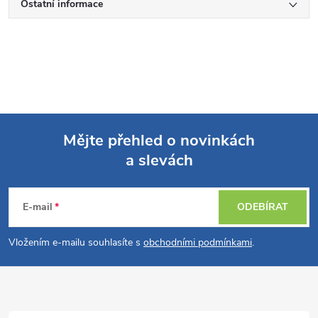
Ostatní informace
Mějte přehled o novinkách
a slevách
Z
á
E-mail
ODEBÍRAT
p
Vložením e-mailu souhlasíte s
obchodními podmínkami
.
a
t