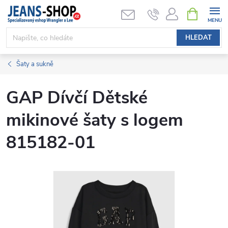
Přejít
NÁKUPNÍ
KOŠÍK
na
obsah
HLEDAT
Šaty a sukně
GAP Dívčí Dětské
mikinové šaty s logem
815182-01