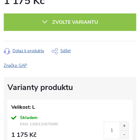
1 175 Kč
Měrná
cena:
ZVOLTE VARIANTU
Dotaz k produktu
Sdílet
Značka:
GAP
Velikost: L
Skladem
EAN:
1200131675095
1 175 Kč