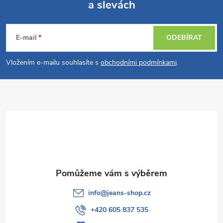
a slevách
Z
á
E-mail
ODEBÍRAT
p
Vložením e-mailu souhlasíte s
obchodními podmínkami
.
a
t
í
info
@
jeans-shop.cz
+420 605 837 535