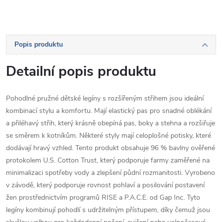
Popis produktu
Detailní popis produktu
Pohodlné pružné dětské legíny s rozšířeným střihem jsou ideální
kombinací stylu a komfortu. Mají elastický pas pro snadné oblékání
a přiléhavý střih, který krásně obepíná pas, boky a stehna a rozšiřuje
se směrem k kotníkům. Některé styly mají celoplošné potisky, které
dodávají hravý vzhled. Tento produkt obsahuje 96 % bavlny ověřené
protokolem U.S. Cotton Trust, který podporuje farmy zaměřené na
minimalizaci spotřeby vody a zlepšení půdní rozmanitosti. Vyrobeno
v závodě, který podporuje rovnost pohlaví a posilování postavení
žen prostřednictvím programů RISE a P.A.C.E. od Gap Inc. Tyto
legíny kombinují pohodlí s udržitelným přístupem, díky čemuž jsou