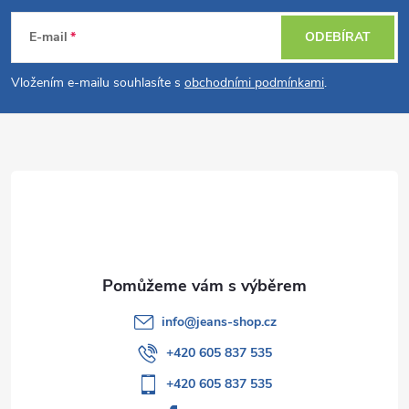
á
E-mail
ODEBÍRAT
p
Vložením e-mailu souhlasíte s
obchodními podmínkami
.
a
t
í
info
@
jeans-shop.cz
+420 605 837 535
+420 605 837 535