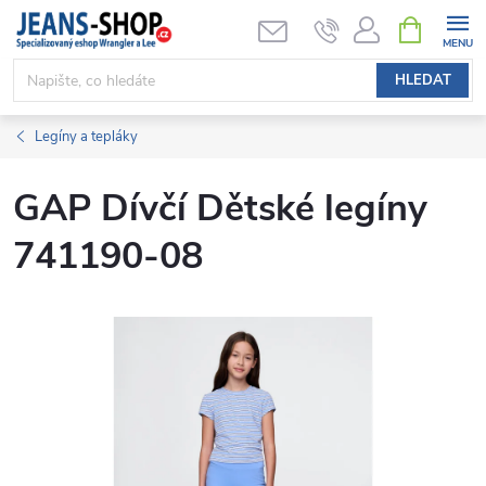
Přejít
NÁKUPNÍ
KOŠÍK
na
obsah
HLEDAT
Legíny a tepláky
GAP Dívčí Dětské legíny
741190-08