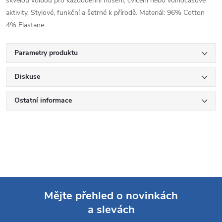
skvělou volbou pro každodenní nošení, cvičení nebo volnočasové
aktivity. Stylové, funkční a šetrné k přírodě. Materiál: 96% Cotton
4% Elastane
Parametry produktu
Diskuse
Ostatní informace
Mějte přehled o novinkách
a slevách
Z