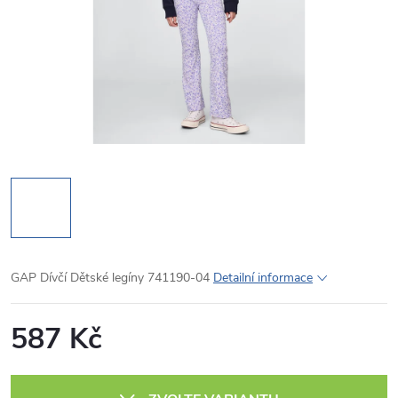
GAP Dívčí Dětské legíny 741190-04
Detailní informace
587 Kč
Měrná
cena: