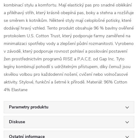
kombinací stylu a komfortu. Mají elastický pas pro snadné oblékání
a přiléhavý střih, který krásně obepíná pas, boky a stehna a rozšiřuje
se směrem k kotníkům. Některé styly mají celoplošné potisky, které
dodávají hravý vzhled. Tento produkt obsahuje 96 % bavlny ověřené
protokolem U.S. Cotton Trust, který podporuje farmy zaměřené na
minimalizaci spotřeby vody a zlepšení půdní rozmanitosti. Vyrobeno
v závodě, který podporuje rovnost pohlaví a posilování postavení
žen prostřednictvím programů RISE a P.A.C.E. od Gap Inc. Tyto
legíny kombinují pohodlí s udržitelným přístupem, díky čemuž jsou
skvělou volbou pro každodenní nošení, cvičení nebo volnočasové
aktivity. Stylové, funkční a šetrné k přírodě. Materiál: 96% Cotton
4% Elastane
Parametry produktu
Diskuse
Ostatní informace