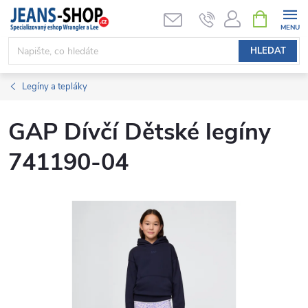
Přejít
NÁKUPNÍ
KOŠÍK
na
obsah
HLEDAT
Legíny a tepláky
GAP Dívčí Dětské legíny
741190-04