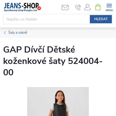
Přejít
NÁKUPNÍ
KOŠÍK
na
obsah
HLEDAT
Šaty a sukně
GAP Dívčí Dětské
koženkové šaty 524004-
00