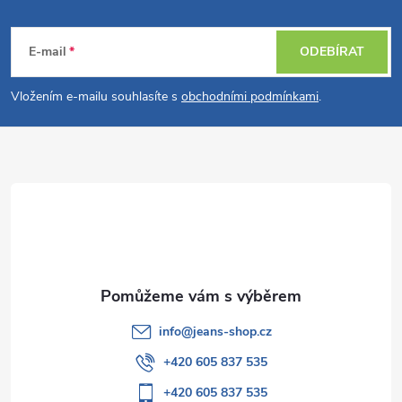
Z
á
E-mail
ODEBÍRAT
p
Vložením e-mailu souhlasíte s
obchodními podmínkami
.
a
t
í
info
@
jeans-shop.cz
+420 605 837 535
+420 605 837 535