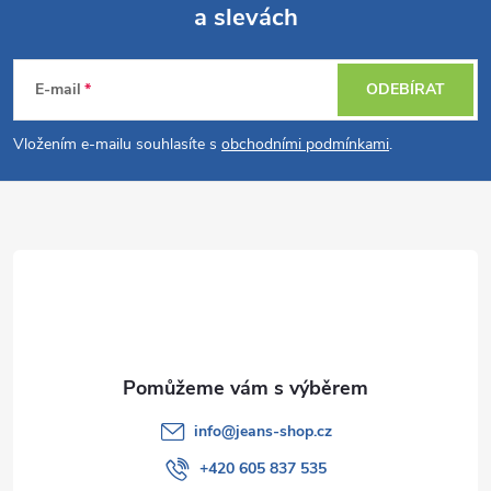
a slevách
Z
á
E-mail
ODEBÍRAT
p
Vložením e-mailu souhlasíte s
obchodními podmínkami
.
a
t
í
info
@
jeans-shop.cz
+420 605 837 535