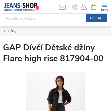
Přejít
NÁKUPNÍ
KOŠÍK
na
obsah
HLEDAT
Džíny
GAP Dívčí Dětské džíny
Flare high rise 817904-00