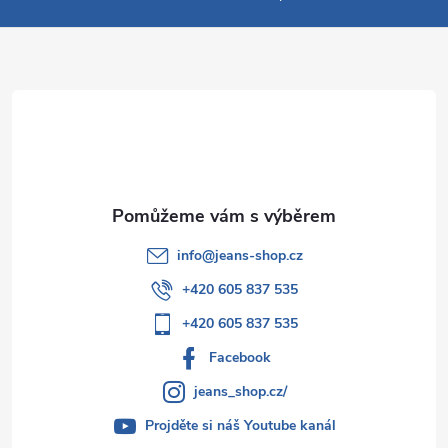
a
t
í
info
@
jeans-shop.cz
+420 605 837 535
+420 605 837 535
Facebook
jeans_shop.cz/
Projděte si náš Youtube kanál