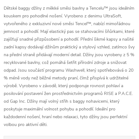
Dětské baggy džíny z měkké směsi bavlny a Tencelu™ jsou ideálním
kouskem pro pohodlné nošení. Vyrobeno z denimu UltraSoft,
vytvořeného z exkluzivní nové směsi Tencel™, nabízí mimořádnou
jemnost a pohodlí. Mají elastický pas se stahovacími šňůrkami, které
zajišťují snadné přizpůsobení a pohodlí. Přední šikmé kapsy a našité
zadní kapsy dodávají džínům praktický a stylový vzhled, zatímco švy
na přední straně přidávají moderní detail. Džíny jsou vyrobeny z 5 %
recyklované bavlny, což pomáhá šetřit přírodní zdroje a snižovat
odpad. Jsou součástí programu Washwell, který spotřebovává o 20
% méně vody než běžné metody praní, čímž přispívá k udržitelné
výrobě. Vyrobeno v závodě, který podporuje rovnost pohlaví a
posilování postavení žen prostřednictvím programů RISE a P.A.C.E.
od Gap Inc. Džíny mají volný střih s baggy nohavicemi, který
poskytuje maximální volnost pohybu a pohodlí. Ideální pro
každodenní nošení, hraní nebo relaxaci, tyto džíny jsou perfektní
volbou pro aktivní děti.