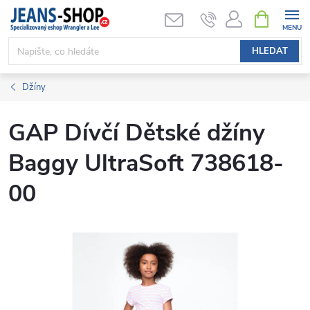
Přejít
NÁKUPNÍ
KOŠÍK
na
obsah
HLEDAT
Džíny
GAP Dívčí Dětské džíny
Baggy UltraSoft 738618-
00