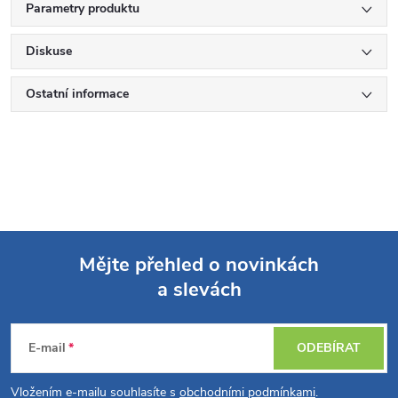
Parametry produktu
Diskuse
Ostatní informace
Mějte přehled o novinkách
a slevách
Z
á
E-mail
ODEBÍRAT
p
Vložením e-mailu souhlasíte s
obchodními podmínkami
.