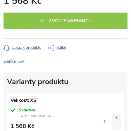
1 568 Kč
Měrná
cena:
ZVOLTE VARIANTU
Dotaz k produktu
Sdílet
Značka:
GAP
Velikost: XS
Skladem
EAN:
1200138492466
1 568 Kč