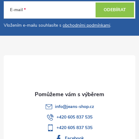
á
E-mail
ODEBÍRAT
p
Vložením e-mailu souhlasíte s
obchodními podmínkami
.
a
t
í
info
@
jeans-shop.cz
+420 605 837 535
+420 605 837 535
Facebook