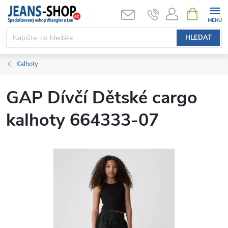
Přejít
NÁKUPNÍ
KOŠÍK
na
obsah
HLEDAT
Kalhoty
GAP Dívčí Dětské cargo
kalhoty 664333-07