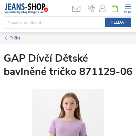
Přejít
NÁKUPNÍ
KOŠÍK
na
obsah
HLEDAT
Trička
GAP Dívčí Dětské
bavlněné tričko 871129-06