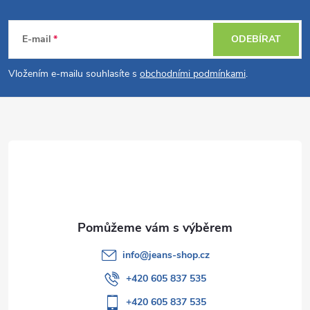
Z
á
E-mail
ODEBÍRAT
p
Vložením e-mailu souhlasíte s
obchodními podmínkami
.
a
t
í
info
@
jeans-shop.cz
+420 605 837 535
+420 605 837 535