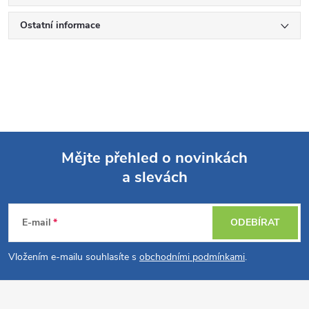
Ostatní informace
Mějte přehled o novinkách
a slevách
Z
á
E-mail
ODEBÍRAT
p
Vložením e-mailu souhlasíte s
obchodními podmínkami
.
a