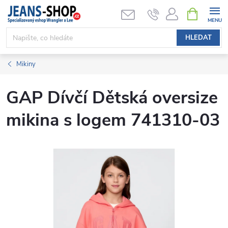
Přejít
NÁKUPNÍ
KOŠÍK
na
obsah
HLEDAT
Mikiny
GAP Dívčí Dětská oversize
mikina s logem 741310-03