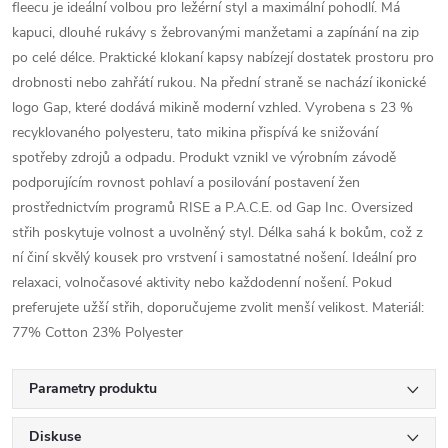
fleecu je ideální volbou pro ležérní styl a maximální pohodlí. Má
kapuci, dlouhé rukávy s žebrovanými manžetami a zapínání na zip
po celé délce. Praktické klokaní kapsy nabízejí dostatek prostoru pro
drobnosti nebo zahřátí rukou. Na přední straně se nachází ikonické
logo Gap, které dodává mikině moderní vzhled. Vyrobena s 23 %
recyklovaného polyesteru, tato mikina přispívá ke snižování
spotřeby zdrojů a odpadu. Produkt vznikl ve výrobním závodě
podporujícím rovnost pohlaví a posilování postavení žen
prostřednictvím programů RISE a P.A.C.E. od Gap Inc. Oversized
střih poskytuje volnost a uvolněný styl. Délka sahá k bokům, což z
ní činí skvělý kousek pro vrstvení i samostatné nošení. Ideální pro
relaxaci, volnočasové aktivity nebo každodenní nošení. Pokud
preferujete užší střih, doporučujeme zvolit menší velikost. Materiál:
77% Cotton 23% Polyester
Parametry produktu
Diskuse