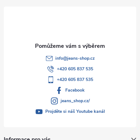
t
í
info
@
jeans-shop.cz
+420 605 837 535
+420 605 837 535
Facebook
jeans_shop.cz/
Projděte si náš Youtube kanál
Informace pro vás