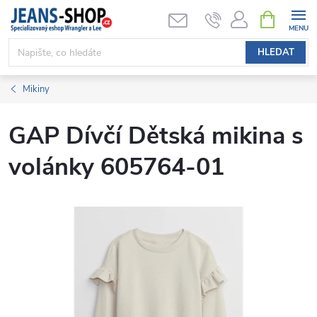
Přejít
NÁKUPNÍ
KOŠÍK
na
obsah
HLEDAT
Mikiny
GAP Dívčí Dětská mikina s
volánky 605764-01