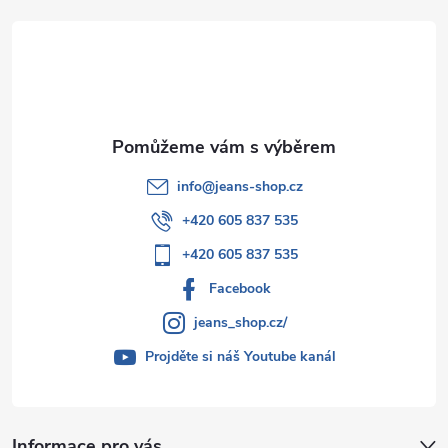
t
í
info
@
jeans-shop.cz
+420 605 837 535
+420 605 837 535
Facebook
jeans_shop.cz/
Projděte si náš Youtube kanál
Informace pro vás