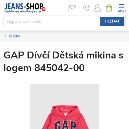
Přejít
NÁKUPNÍ
KOŠÍK
na
obsah
HLEDAT
Mikiny
GAP Dívčí Dětská mikina s
logem 845042-00