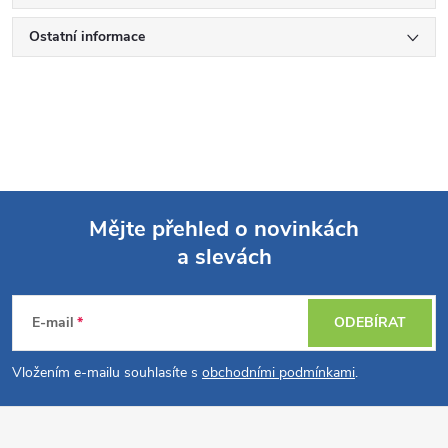
Ostatní informace
Mějte přehled o novinkách
a slevách
Z
á
E-mail
ODEBÍRAT
p
Vložením e-mailu souhlasíte s
obchodními podmínkami
.
a