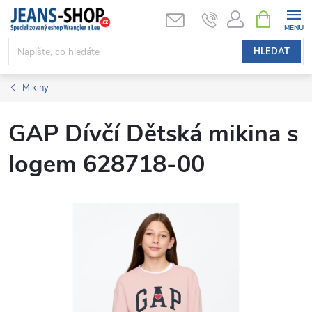
Přejít
NÁKUPNÍ
KOŠÍK
na
obsah
HLEDAT
Mikiny
GAP Dívčí Dětská mikina s
logem 628718-00