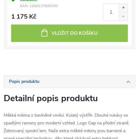
EAN:
1200137835530
1 175 Kč
VLOŽIT DO KOŠÍKU
Popis produktu
Detailní popis produktu
Měkká mikina z bavlněné směsi. Kulatý výstřih. Dlouhé rukávy se
spadlými rameny pro moderní vzhled. Logo Gap na přední straně.
Žebrovaný spodní lem. Naše extra měkké mikiny jsou barvené a
prané speciální technikou, díky které získávají extra hebkost.