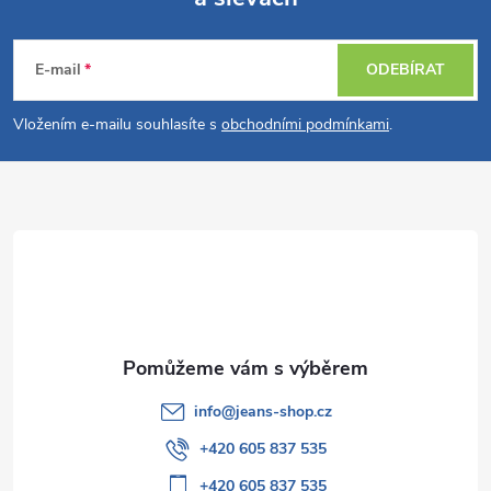
Z
á
E-mail
ODEBÍRAT
p
Vložením e-mailu souhlasíte s
obchodními podmínkami
.
a
t
í
info
@
jeans-shop.cz
+420 605 837 535
+420 605 837 535