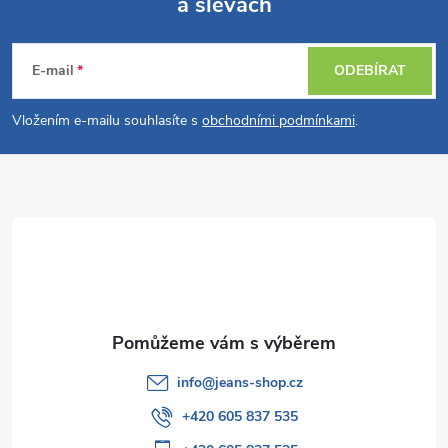
a slevách
Z
á
E-mail
ODEBÍRAT
p
Vložením e-mailu souhlasíte s
obchodními podmínkami
.
a
t
í
info
@
jeans-shop.cz
+420 605 837 535