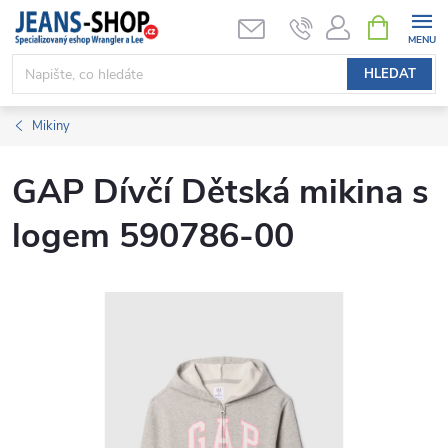
Přejít
NÁKUPNÍ
KOŠÍK
na
obsah
HLEDAT
Mikiny
GAP Dívčí Dětská mikina s
logem 590786-00