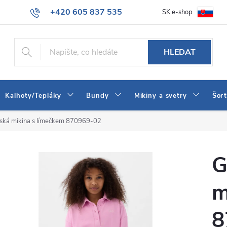
+420 605 837 535
SK e-shop
tba
Obchodní podmínky
Naše prodejna
Blog
Kontakt
info@jeans-shop.cz
HLEDAT
Kalhoty/Tepláky
Bundy
Mikiny a svetry
Šor
tská mikina s límečkem 870969-02
G
m
8