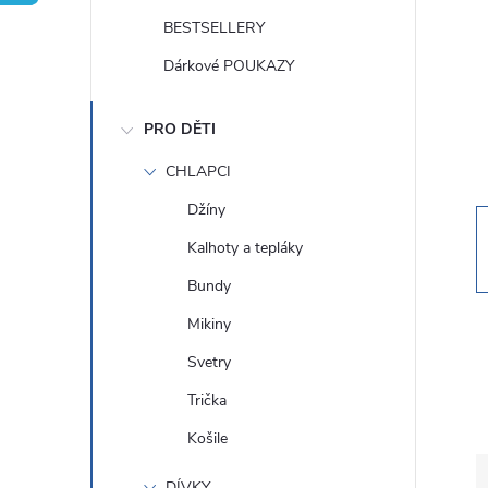
t
BESTSELLERY
r
Dárkové POUKAZY
a
PRO DĚTI
n
CHLAPCI
Džíny
n
Kalhoty a tepláky
í
Bundy
Mikiny
p
Svetry
a
Trička
Košile
n
DÍVKY