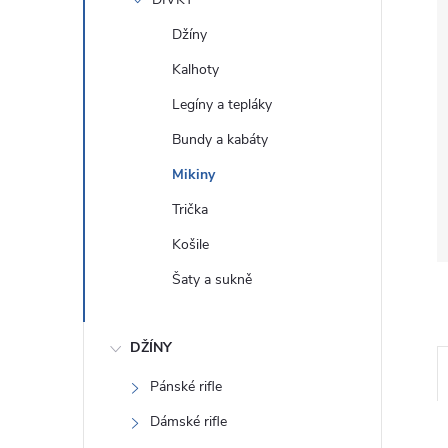
e
Džíny
l
Kalhoty
Legíny a tepláky
Bundy a kabáty
Mikiny
Trička
Košile
Šaty a sukně
DŽÍNY
Pánské rifle
Dámské rifle