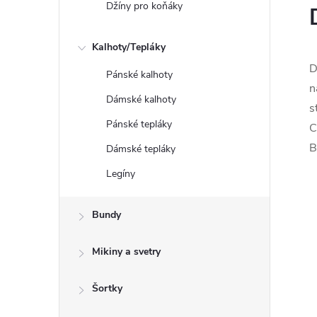
Džíny pro koňáky
Kalhoty/Tepláky
D
Pánské kalhoty
n
Dámské kalhoty
s
Pánské tepláky
C
B
Dámské tepláky
Legíny
Bundy
Mikiny a svetry
Šortky