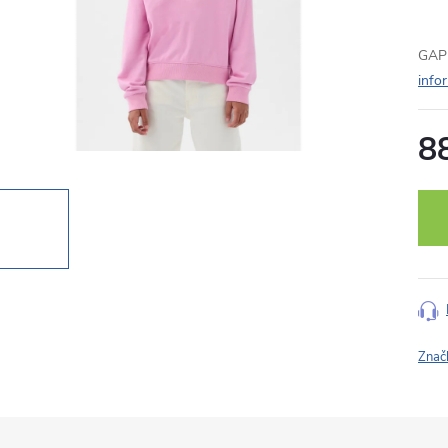
GAP 
info
8
Měr
cena
Znač