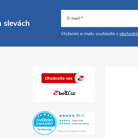
E-mail
a slevách
Vložením e-mailu souhlasíte s
obchodní