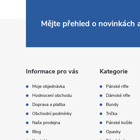
Z
Mějte přehled o novinkách
á
p
a
Informace pro vás
Kategorie
t
Moje objednávka
Pánské rifle
Hodnocení obchodu
Dámské rifle
í
Doprava a platba
Bundy
Obchodní podmínky
Trička
Naše prodejna
Pánské košile
Blog
Opasky