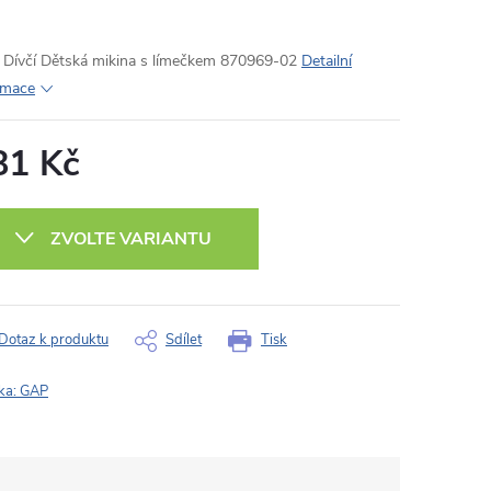
Dívčí Dětská mikina s límečkem 870969-02
Detailní
rmace
81 Kč
ná
:
ZVOLTE VARIANTU
Dotaz k produktu
Sdílet
Tisk
ka:
GAP