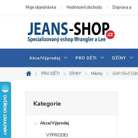
Přejít
Moje objednávka
Hodnocení obchodu
Doprava a pla
na
obsah
Akce/Výprodej
PRO DĚTI
DŽÍNY
PRO DĚTI
DÍVKY
Mikiny
GAP Dívčí Dě
Domů
P
Přeskočit
Kategorie
kategorie
o
Akce/Výprodej
s
VÝPRODEJ