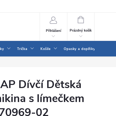
Vrácení a výměna zboží
Reklamace
Jak vybrat džíny Wrangler a
NÁKUPNÍ
KOŠÍK
Prázdný košík
Přihlášení
tky
Trička
Košile
Opasky a doplňky
Šaty
AP Dívčí Dětská
ikina s límečkem
70969-02