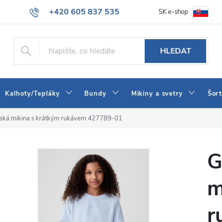
+420 605 837 535
SK e-shop
tba
Obchodní podmínky
Naše prodejna
Blog
Kontakt
info@jeans-shop.cz
HLEDAT
Kalhoty/Tepláky
Bundy
Mikiny a svetry
Šor
tská mikina s krátkým rukávem 427789-01
G
m
r