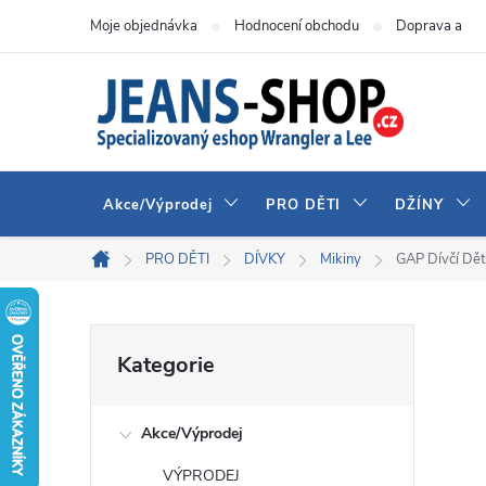
Přejít
Moje objednávka
Hodnocení obchodu
Doprava a pla
na
obsah
Akce/Výprodej
PRO DĚTI
DŽÍNY
PRO DĚTI
DÍVKY
Mikiny
GAP Dívčí Dě
Domů
P
Přeskočit
Kategorie
kategorie
o
Akce/Výprodej
s
VÝPRODEJ