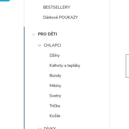
t
BESTSELLERY
r
Dárkové POUKAZY
a
PRO DĚTI
n
CHLAPCI
Džíny
n
Kalhoty a tepláky
í
Bundy
Mikiny
p
Svetry
a
Trička
Košile
n
DÍVKY