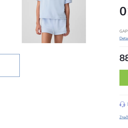
0
GAP 
Deta
8
Měr
cena
Znač