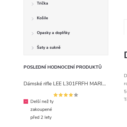
Trička
Košile
Opasky a doplňky
Šaty a sukně
POSLEDNÍ HODNOCENÍ PRODUKTŮ
D
Dámské rifle LEE L301FRFH MARION STRAIGHT RINSE
r
5
T
-
Delší než ty
zakoupené
před 2 lety