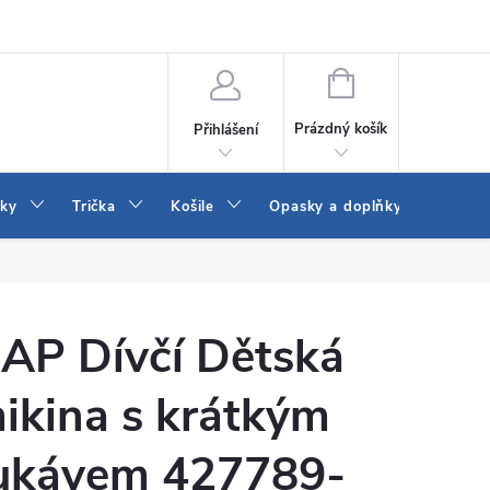
Vrácení a výměna zboží
Reklamace
Jak vybrat džíny Wrangler a
NÁKUPNÍ
KOŠÍK
Prázdný košík
Přihlášení
tky
Trička
Košile
Opasky a doplňky
Šaty
AP Dívčí Dětská
ikina s krátkým
ukávem 427789-