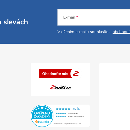
E-mail
a slevách
Vložením e-mailu souhlasíte s
obchodní