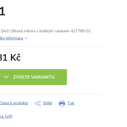
1
Dívčí Dětská mikina s krátkým rukávem 427789-01
ilní informace
81 Kč
ná
:
ZVOLTE VARIANTU
Dotaz k produktu
Sdílet
Tisk
ka:
GAP