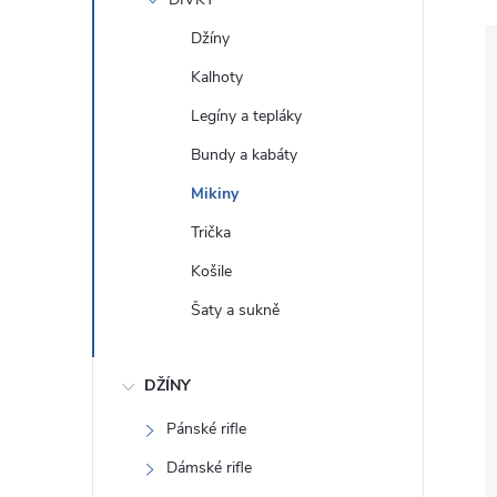
e
Džíny
l
Kalhoty
Legíny a tepláky
Bundy a kabáty
Mikiny
Trička
Košile
Šaty a sukně
DŽÍNY
Pánské rifle
Dámské rifle