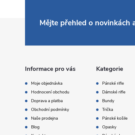
Z
Mějte přehled o novinkách
á
p
a
Informace pro vás
Kategorie
t
Moje objednávka
Pánské rifle
Hodnocení obchodu
Dámské rifle
í
Doprava a platba
Bundy
Obchodní podmínky
Trička
Naše prodejna
Pánské košile
Blog
Opasky