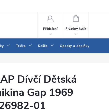
Vrácení a výměna zboží
Reklamace
Jak vybrat džíny Wrangler a
NÁKUPNÍ
KOŠÍK
Prázdný košík
Přihlášení
tky
Trička
Košile
Opasky a doplňky
Šaty
AP Dívčí Dětská
ikina Gap 1969
26982-01