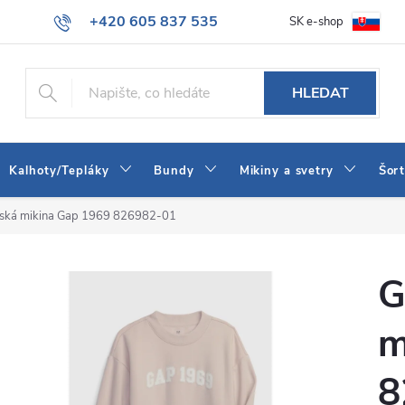
+420 605 837 535
SK e-shop
tba
Obchodní podmínky
Naše prodejna
Blog
Kontakt
info@jeans-shop.cz
HLEDAT
Kalhoty/Tepláky
Bundy
Mikiny a svetry
Šor
tská mikina Gap 1969 826982-01
G
m
8