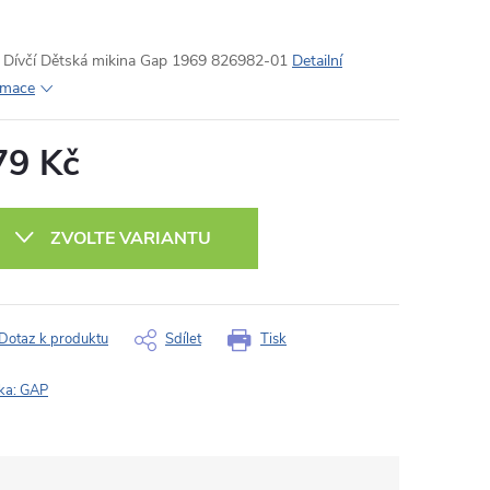
Dívčí Dětská mikina Gap 1969 826982-01
Detailní
rmace
79 Kč
ná
:
ZVOLTE VARIANTU
Dotaz k produktu
Sdílet
Tisk
ka:
GAP