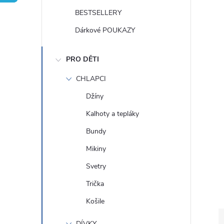
t
BESTSELLERY
r
Dárkové POUKAZY
a
PRO DĚTI
n
CHLAPCI
Džíny
n
Kalhoty a tepláky
í
Bundy
Mikiny
p
Svetry
a
Trička
Košile
n
DÍVKY