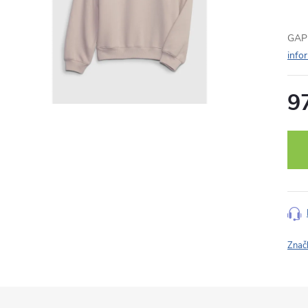
GAP 
info
9
Měr
cena
Znač