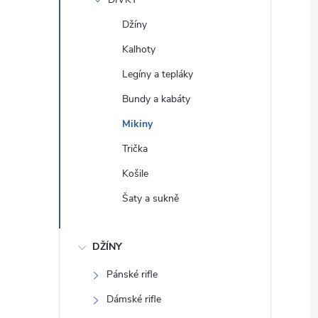
e
Džíny
l
Kalhoty
Legíny a tepláky
Bundy a kabáty
Mikiny
Trička
Košile
Šaty a sukně
DŽÍNY
Pánské rifle
Dámské rifle