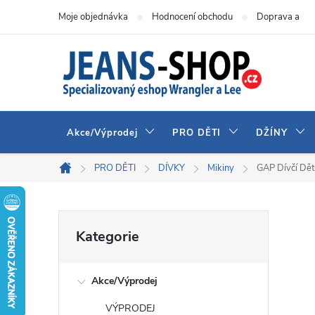
Přejít
Moje objednávka
Hodnocení obchodu
Doprava a pla
na
obsah
Akce/Výprodej
PRO DĚTI
DŽÍNY
PRO DĚTI
DÍVKY
Mikiny
GAP Dívčí Dě
Domů
P
Přeskočit
Kategorie
kategorie
o
Akce/Výprodej
s
VÝPRODEJ