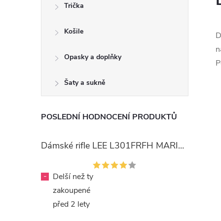
Trička
Košile
D
n
Opasky a doplňky
P
Šaty a sukně
POSLEDNÍ HODNOCENÍ PRODUKTŮ
Dámské rifle LEE L301FRFH MARION STRAIGHT RINSE
-
Delší než ty
zakoupené
před 2 lety