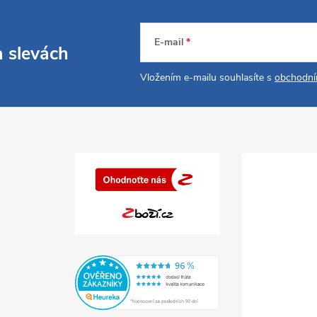
E-mail
a slevách
Vložením e-mailu souhlasíte s
obchodní