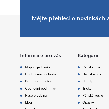
Z
Mějte přehled o novinkách
á
p
a
Informace pro vás
Kategorie
t
Moje objednávka
Pánské rifle
Hodnocení obchodu
Dámské rifle
í
Doprava a platba
Bundy
Obchodní podmínky
Trička
Naše prodejna
Pánské košile
Blog
Opasky