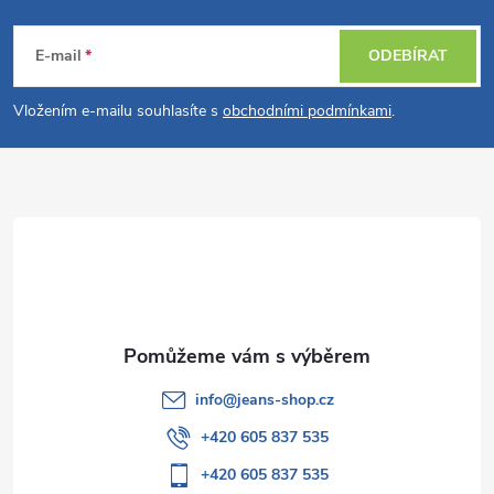
Z
á
E-mail
ODEBÍRAT
p
Vložením e-mailu souhlasíte s
obchodními podmínkami
.
a
t
í
info
@
jeans-shop.cz
+420 605 837 535
+420 605 837 535