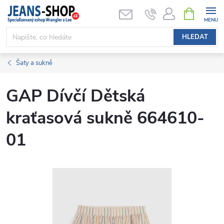
Přejít
NÁKUPNÍ
KOŠÍK
na
obsah
HLEDAT
Šaty a sukně
GAP Dívčí Dětská
kraťasová sukně 664610-
01