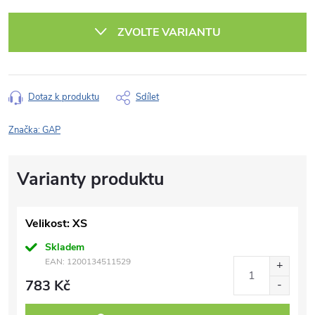
Měrná
cena:
ZVOLTE VARIANTU
Dotaz k produktu
Sdílet
Značka:
GAP
Velikost: XS
Skladem
EAN:
1200134511529
783 Kč