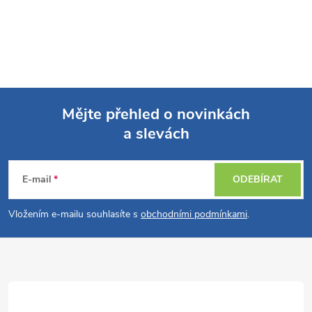
Mějte přehled o novinkách
a slevách
Z
á
E-mail
ODEBÍRAT
p
Vložením e-mailu souhlasíte s
obchodními podmínkami
.
a
t