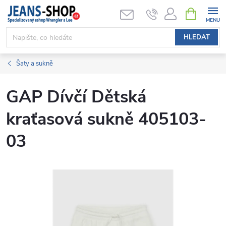
Přejít
NÁKUPNÍ
KOŠÍK
na
obsah
HLEDAT
Šaty a sukně
GAP Dívčí Dětská
kraťasová sukně 405103-
03