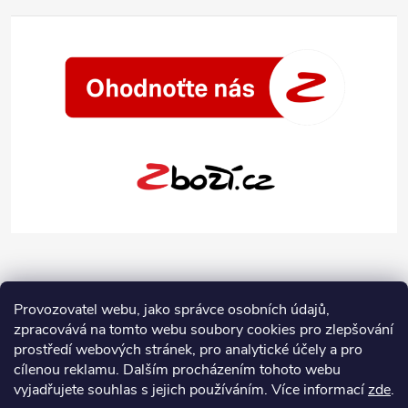
Provozovatel webu, jako správce osobních údajů,
zpracovává na tomto webu soubory cookies pro zlepšování
prostředí webových stránek, pro analytické účely a pro
cílenou reklamu. Dalším procházením tohoto webu
vyjadřujete souhlas s jejich používáním.
Více informací
zde
.