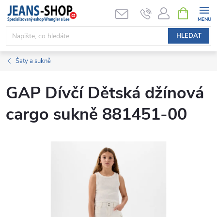
Přejít
NÁKUPNÍ
KOŠÍK
na
obsah
HLEDAT
Šaty a sukně
GAP Dívčí Dětská džínová
cargo sukně 881451-00