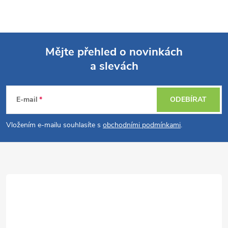
Mějte přehled o novinkách
a slevách
Z
á
E-mail
ODEBÍRAT
p
Vložením e-mailu souhlasíte s
obchodními podmínkami
.
a
t
í