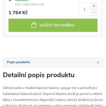
EAN:
1200138921539
1 764 Kč
VLOŽIT DO KOŠÍKU
Popis produktu
Detailní popis produktu
Dětská parka z hladké keprové tkaniny spojuje styl a pohodlí pro
každodenní dobrodružství. Keprová tkanina (twill) je pevná a odolná
látka s charakteristickou diagonální vazbou, která jí dodává pružnost
a dlouhou životnost. Je vyrobena v rámci programu Washwell, který