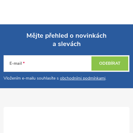
Mějte přehled o novinkách
a slevách
Z
á
E-mail
ODEBÍRAT
p
Vložením e-mailu souhlasíte s
obchodními podmínkami
.
a
t
í