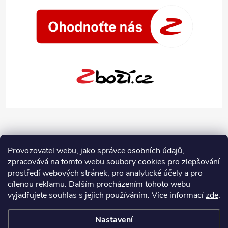
Provozovatel webu, jako správce osobních údajů,
zpracovává na tomto webu soubory cookies pro zlepšování
prostředí webových stránek, pro analytické účely a pro
cílenou reklamu. Dalším procházením tohoto webu
vyjadřujete souhlas s jejich používáním.
Více informací
zde
.
Nastavení