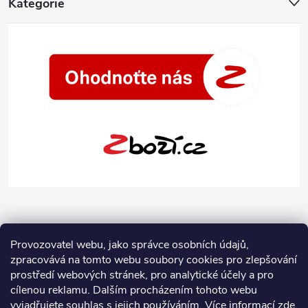
Kategorie
Provozovatel webu, jako správce osobních údajů,
zpracovává na tomto webu soubory cookies pro zlepšování
prostředí webových stránek, pro analytické účely a pro
cílenou reklamu. Dalším procházením tohoto webu
vyjadřujete souhlas s jejich používáním.
Více informací
zde
.