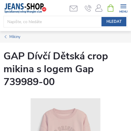
Přejít
NÁKUPNÍ
KOŠÍK
na
obsah
HLEDAT
Mikiny
GAP Dívčí Dětská crop
mikina s logem Gap
739989-00