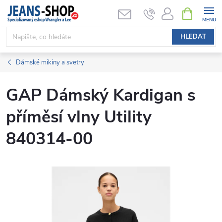
Přejít
NÁKUPNÍ
KOŠÍK
na
obsah
HLEDAT
Dámské mikiny a svetry
GAP Dámský Kardigan s
příměsí vlny Utility
840314-00