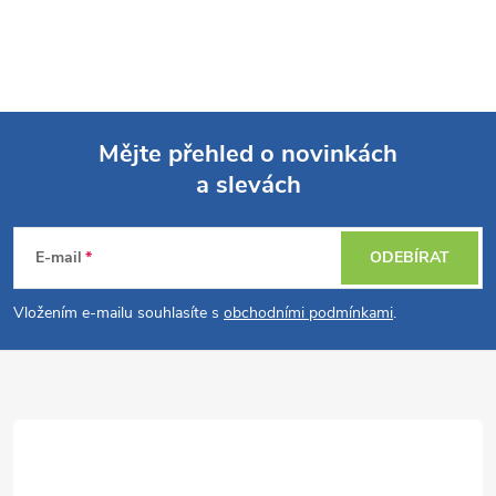
Mějte přehled o novinkách
a slevách
Z
á
E-mail
ODEBÍRAT
p
Vložením e-mailu souhlasíte s
obchodními podmínkami
.
a
t
í