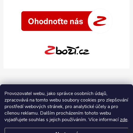
Provozovatel webu, jako správce osobních údajů,
zpracovává na tomto webu soubory cookies pro zlepšování
prostředí webových stránek, pro analytické účely a pro
cílenou reklamu. Dalším procházením tohoto webu
vyjadřujete souhlas s jejich používáním.
Více informací
zde
.