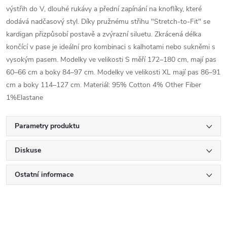
výstřih do V, dlouhé rukávy a přední zapínání na knoflíky, které
dodává nadčasový styl. Díky pružnému střihu "Stretch-to-Fit" se
kardigan přizpůsobí postavě a zvýrazní siluetu. Zkrácená délka
končící v pase je ideální pro kombinaci s kalhotami nebo sukněmi s
vysokým pasem. Modelky ve velikosti S měří 172–180 cm, mají pas
60–66 cm a boky 84–97 cm. Modelky ve velikosti XL mají pas 86–91
cm a boky 114–127 cm. Materiál: 95% Cotton 4% Other Fiber
1%Elastane
Parametry produktu
Diskuse
Ostatní informace