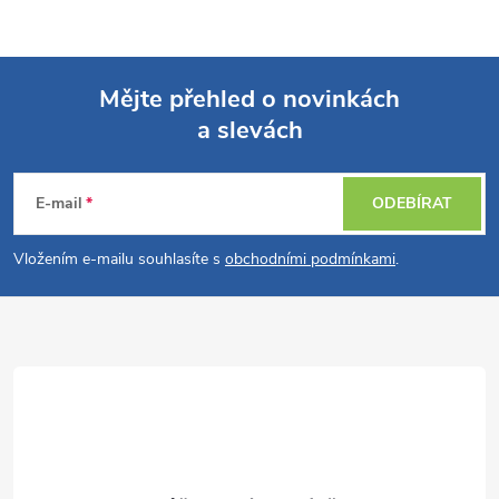
Mějte přehled o novinkách
a slevách
Z
á
E-mail
ODEBÍRAT
p
Vložením e-mailu souhlasíte s
obchodními podmínkami
.
a
t
í