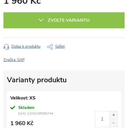
1 960 Kč
Měrná
cena:
ZVOLTE VARIANTU
Dotaz k produktu
Sdílet
Značka:
GAP
Velikost: XS
Skladem
EAN:
1200138596744
1 960 Kč