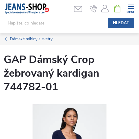
Přejít
NÁKUPNÍ
KOŠÍK
na
obsah
HLEDAT
Dámské mikiny a svetry
GAP Dámský Crop
žebrovaný kardigan
744782-01