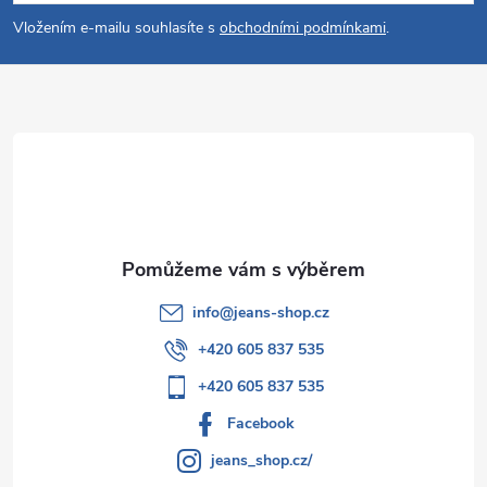
p
Vložením e-mailu souhlasíte s
obchodními podmínkami
.
a
t
í
info
@
jeans-shop.cz
+420 605 837 535
+420 605 837 535
Facebook
jeans_shop.cz/