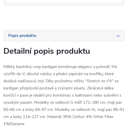
Popis produktu
Detailní popis produktu
Měkký bavlněný crop kardigan kombinuje eleganci a pohodlí. Má
výstřih do V, dlouhé rukávy a přední zapínání na knoflíky, které
dodává nadčasový styl. Díky pružnému střihu "Stretch-to-Fit" se
kardigan přizpůsobí postavě a zvýrazní siluetu. Zkrácená délka
končící v pase je ideální pro kombinaci s kalhotami nebo sukněmi s
vysokým pasem. Modelky ve velikosti S měří 172–180 cm, mají pas
60–66 cm a boky 84–97 cm. Modelky ve velikosti XL mají pas 86–91
cm a boky 114–127 cm. Materiál: 95% Cotton 4% Other Fiber
1%Elastane