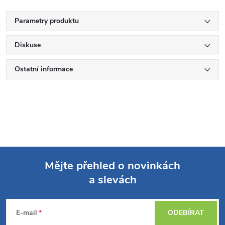
Parametry produktu
Diskuse
Ostatní informace
Mějte přehled o novinkách
a slevách
Z
á
E-mail
ODEBÍRAT