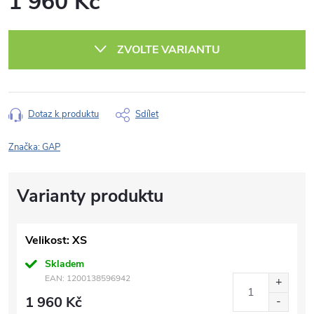
1 960 Kč
Měrná
cena:
ZVOLTE VARIANTU
Dotaz k produktu
Sdílet
Značka:
GAP
Velikost: XS
Skladem
EAN:
1200138596942
1 960 Kč