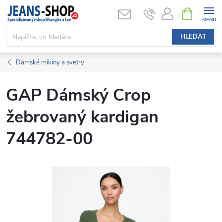
Přejít
NÁKUPNÍ
KOŠÍK
na
obsah
HLEDAT
Dámské mikiny a svetry
GAP Dámský Crop
žebrovaný kardigan
744782-00