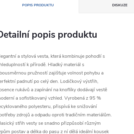
POPIS PRODUKTU
DISKUZE
Detailní popis produktu
legantní a stylová vesta, která kombinuje pohodlí s
hleduplností k přírodě. Hladký materiál s
bousměrnou pružností zajišťuje volnost pohybu a
erfektní padnutí po celý den. Lodičkový výstřih,
bsence rukávů a zapínání na knoflíky dodávají vestě
oderní a sofistikovaný vzhled. Vyrobená z 95 %
ecyklovaného polyesteru, přispívá ke snižování
potřeby zdrojů a odpadu oproti tradičním materiálům.
lasický střih vesty se snadno přizpůsobí různým
ypům postav a délka do pasu z ní dělá ideální kousek