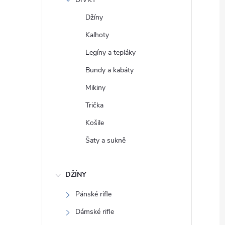
e
Džíny
l
Kalhoty
Legíny a tepláky
Bundy a kabáty
Mikiny
Trička
Košile
Šaty a sukně
DŽÍNY
Pánské rifle
Dámské rifle