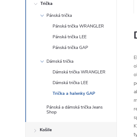
Trička
Pánská trička
Pánská trička WRANGLER
Pánská trička LEE
Pánská trička GAP
E
Dámská trička
o
Dámská trička WRANGLER
o
Dámská trička LEE
p
a
Trička a halenky GAP
m
Pánská a dámská trička Jeans
r
Shop
s
K
Košile
t