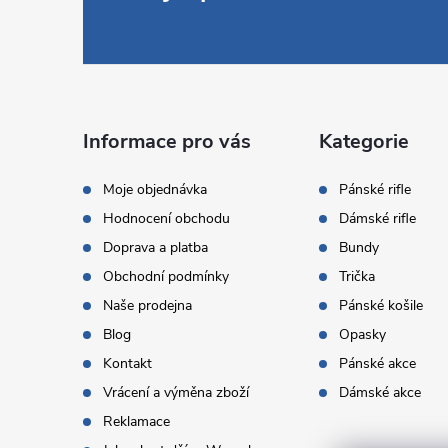
á
p
a
Informace pro vás
Kategorie
t
Moje objednávka
Pánské rifle
Hodnocení obchodu
Dámské rifle
í
Doprava a platba
Bundy
Obchodní podmínky
Trička
Naše prodejna
Pánské košile
Blog
Opasky
Kontakt
Pánské akce
Vrácení a výměna zboží
Dámské akce
Reklamace