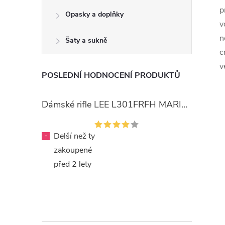
p
Opasky a doplňky
v
n
Šaty a sukně
c
v
POSLEDNÍ HODNOCENÍ PRODUKTŮ
Dámské rifle LEE L301FRFH MARION STRAIGHT RINSE
-
Delší než ty
zakoupené
před 2 lety