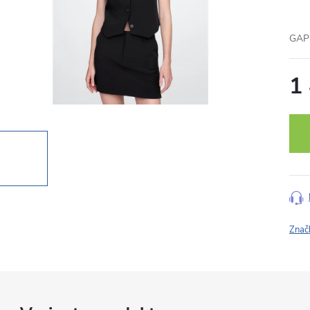
GAP 
1
Měr
cena
Znač