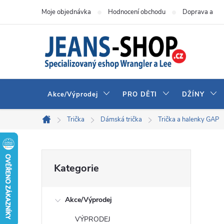
Přejít
Moje objednávka
Hodnocení obchodu
Doprava a pla
na
obsah
Akce/Výprodej
PRO DĚTI
DŽÍNY
Trička
Dámská trička
Trička a halenky GAP
Domů
P
Přeskočit
Kategorie
kategorie
o
Akce/Výprodej
s
VÝPRODEJ