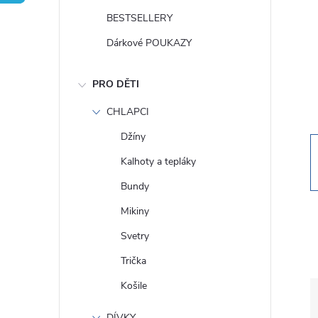
t
BESTSELLERY
r
Dárkové POUKAZY
a
PRO DĚTI
n
CHLAPCI
Džíny
n
Kalhoty a tepláky
í
Bundy
Mikiny
p
Svetry
a
Trička
Košile
n
DÍVKY