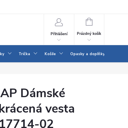
Vrácení a výměna zboží
Reklamace
Jak vybrat džíny Wrangler a
NÁKUPNÍ
KOŠÍK
Prázdný košík
Přihlášení
tky
Trička
Košile
Opasky a doplňky
Šaty
AP Dámské
krácená vesta
17714-02