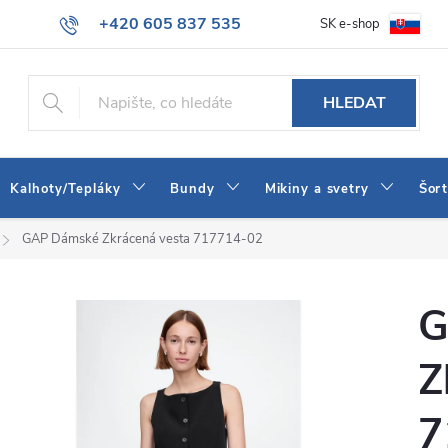
+420 605 837 535
SK e-shop
tba
Obchodní podmínky
Naše prodejna
Blog
Kontakt
info@jeans-shop.cz
HLEDAT
Kalhoty/Tepláky
Bundy
Mikiny a svetry
Šor
GAP Dámské Zkrácená vesta 717714-02
G
Z
7