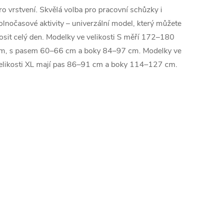
ro vrstvení. Skvělá volba pro pracovní schůzky i
olnočasové aktivity – univerzální model, který můžete
osit celý den. Modelky ve velikosti S měří 172–180
m, s pasem 60–66 cm a boky 84–97 cm. Modelky ve
elikosti XL mají pas 86–91 cm a boky 114–127 cm.