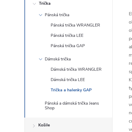
Trička
E
Pánská trička
o
Pánská trička WRANGLER
o
Pánská trička LEE
p
Pánská trička GAP
a
m
Dámská trička
r
Dámská trička WRANGLER
s
K
Dámská trička LEE
t
Trička a halenky GAP
p
Pánská a dámská trička Jeans
v
Shop
n
c
Košile
v