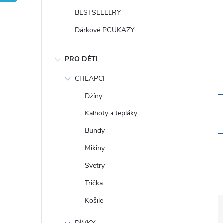
t
BESTSELLERY
r
Dárkové POUKAZY
a
PRO DĚTI
n
CHLAPCI
Džíny
n
Kalhoty a tepláky
í
Bundy
Mikiny
p
Svetry
a
Trička
Košile
n
DÍVKY