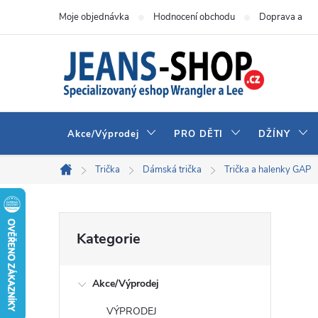
Přejít
Moje objednávka
Hodnocení obchodu
Doprava a pla
na
obsah
Akce/Výprodej
PRO DĚTI
DŽÍNY
Trička
Dámská trička
Trička a halenky GAP
Domů
P
Přeskočit
Kategorie
kategorie
o
Akce/Výprodej
s
VÝPRODEJ