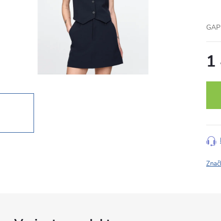
GAP 
1
Měr
cena
Znač