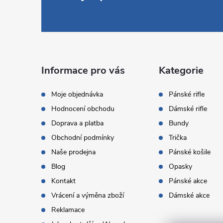
á
p
a
Informace pro vás
Kategorie
t
Moje objednávka
Pánské rifle
Hodnocení obchodu
Dámské rifle
í
Doprava a platba
Bundy
Obchodní podmínky
Trička
Naše prodejna
Pánské košile
Blog
Opasky
Kontakt
Pánské akce
Vrácení a výměna zboží
Dámské akce
Reklamace