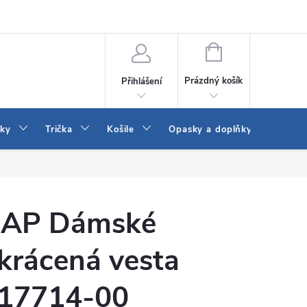
Vrácení a výměna zboží
Reklamace
Jak vybrat džíny Wrangler a
NÁKUPNÍ
KOŠÍK
Prázdný košík
Přihlášení
tky
Trička
Košile
Opasky a doplňky
Šaty
AP Dámské
krácená vesta
17714-00