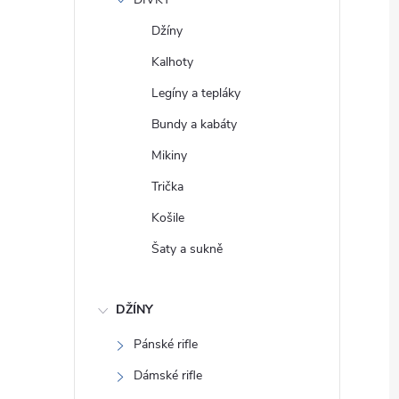
e
Džíny
l
Kalhoty
Legíny a tepláky
Bundy a kabáty
Mikiny
Trička
Košile
Šaty a sukně
DŽÍNY
Pánské rifle
Dámské rifle