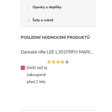
Opasky a doplňky
Šaty a sukně
POSLEDNÍ HODNOCENÍ PRODUKTŮ
Dámské rifle LEE L301FRFH MARION STRAIGHT RINSE
-
Delší než ty
zakoupené
před 2 lety