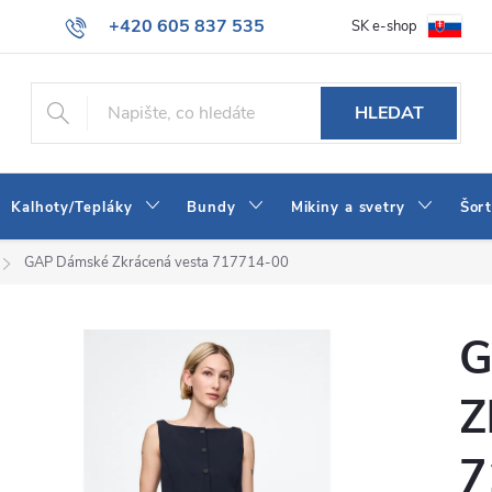
+420 605 837 535
SK e-shop
tba
Obchodní podmínky
Naše prodejna
Blog
Kontakt
info@jeans-shop.cz
HLEDAT
Kalhoty/Tepláky
Bundy
Mikiny a svetry
Šor
GAP Dámské Zkrácená vesta 717714-00
G
Z
7