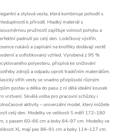
legantní a stylová vesta, která kombinuje pohodlí s
hleduplností k přírodě. Hladký materiál s
bousměrnou pružností zajišťuje volnost pohybu a
erfektní padnutí po celý den. Lodičkový výstřih,
bsence rukávů a zapínání na knoflíky dodávají vestě
oderní a sofistikovaný vzhled. Vyrobená z 95 %
ecyklovaného polyesteru, přispívá ke snižování
potřeby zdrojů a odpadu oproti tradičním materiálům.
lasický střih vesty se snadno přizpůsobí různým
ypům postav a délka do pasu z ní dělá ideální kousek
ro vrstvení. Skvělá volba pro pracovní schůzky i
olnočasové aktivity – univerzální model, který můžete
osit celý den. Modelky ve velikosti S měří 172–180
m, s pasem 60–66 cm a boky 84–97 cm. Modelky ve
elikosti XL mají pas 86–91 cm a boky 114–127 cm.