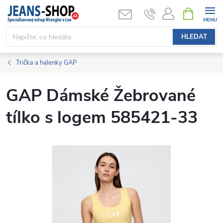
Přejít
NÁKUPNÍ
KOŠÍK
na
obsah
HLEDAT
Trička a halenky GAP
GAP Dámské Žebrované
tílko s logem 585421-33