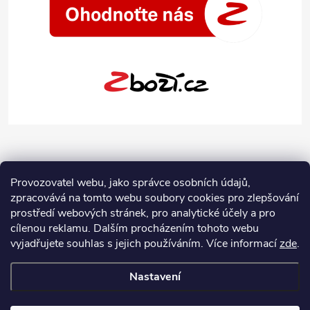
Provozovatel webu, jako správce osobních údajů,
zpracovává na tomto webu soubory cookies pro zlepšování
prostředí webových stránek, pro analytické účely a pro
cílenou reklamu. Dalším procházením tohoto webu
vyjadřujete souhlas s jejich používáním.
Více informací
zde
.
Nastavení
Copyright 2026
Jeans-Shop.cz
. Všechna práva vyhrazena.
Upravit
nastavení cookies