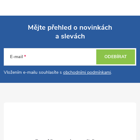
Mějte přehled o novinkách
a slevách
Z
á
E-mail
ODEBÍRAT
p
Vložením e-mailu souhlasíte s
obchodními podmínkami
.
a
t
í