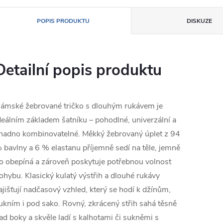
POPIS PRODUKTU
DISKUZE
Detailní popis produktu
ámské žebrované tričko s dlouhým rukávem je
deálním základem šatníku – pohodlné, univerzální a
nadno kombinovatelné. Měkký žebrovaný úplet z 94
 bavlny a 6 % elastanu příjemně sedí na těle, jemně
o obepíná a zároveň poskytuje potřebnou volnost
ohybu. Klasický kulatý výstřih a dlouhé rukávy
ajišťují nadčasový vzhled, který se hodí k džínům,
ukním i pod sako. Rovný, zkrácený střih sahá těsně
ad boky a skvěle ladí s kalhotami či sukněmi s