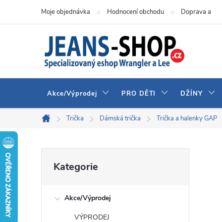
Přejít
Moje objednávka
Hodnocení obchodu
Doprava a pla
na
obsah
Akce/Výprodej
PRO DĚTI
DŽÍNY
Trička
Dámská trička
Trička a halenky GAP
Domů
P
Přeskočit
Kategorie
kategorie
o
Akce/Výprodej
s
VÝPRODEJ