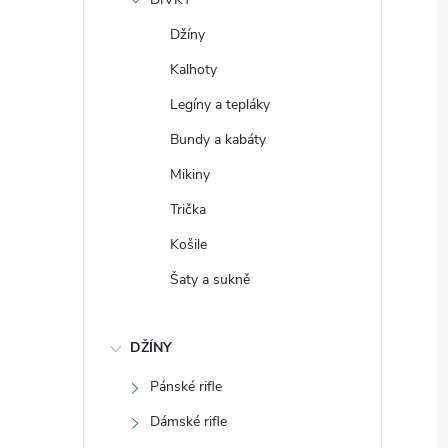
e
Džíny
l
Kalhoty
Legíny a tepláky
Bundy a kabáty
Mikiny
Trička
Košile
Šaty a sukně
DŽÍNY
Pánské rifle
Dámské rifle