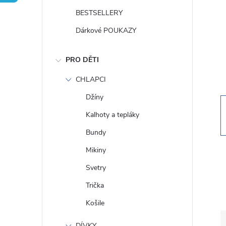
t
BESTSELLERY
r
Dárkové POUKAZY
a
PRO DĚTI
n
CHLAPCI
Džíny
n
Kalhoty a tepláky
í
Bundy
Mikiny
p
Svetry
a
Trička
Košile
n
DÍVKY