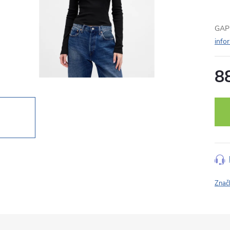
GAP 
info
8
Měr
cena
Znač