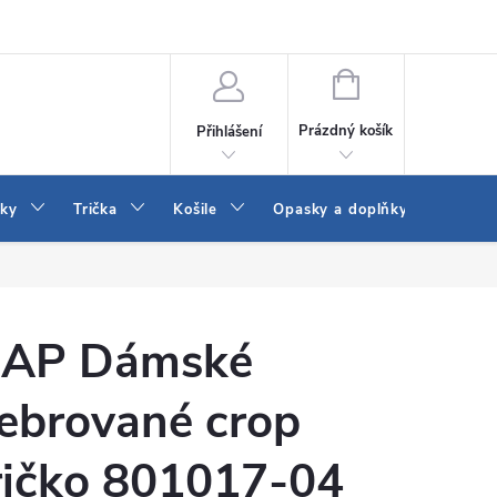
Vrácení a výměna zboží
Reklamace
Jak vybrat džíny Wrangler a
NÁKUPNÍ
KOŠÍK
Prázdný košík
Přihlášení
tky
Trička
Košile
Opasky a doplňky
Šaty
AP Dámské
ebrované crop
ričko 801017-04