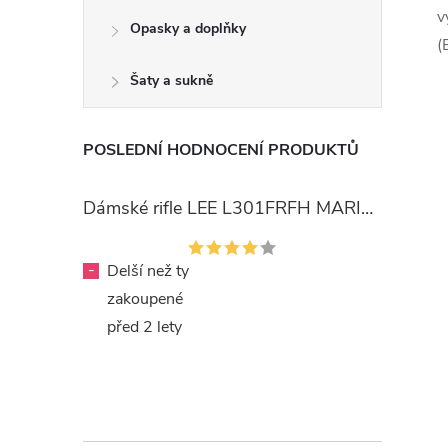
v
Opasky a doplňky
(
Šaty a sukně
POSLEDNÍ HODNOCENÍ PRODUKTŮ
Dámské rifle LEE L301FRFH MARION STRAIGHT RINSE
-
Delší než ty
zakoupené
před 2 lety