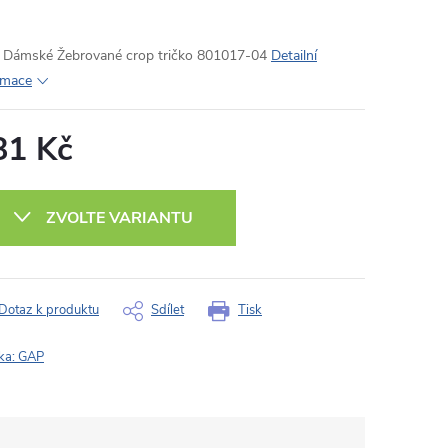
Dámské Žebrované crop tričko 801017-04
Detailní
rmace
81 Kč
ná
:
ZVOLTE VARIANTU
Dotaz k produktu
Sdílet
Tisk
ka:
GAP