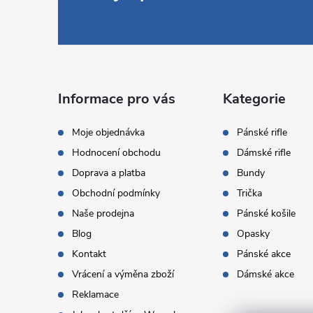
á
p
a
Informace pro vás
Kategorie
t
Moje objednávka
Pánské rifle
Hodnocení obchodu
Dámské rifle
í
Doprava a platba
Bundy
Obchodní podmínky
Trička
Naše prodejna
Pánské košile
Blog
Opasky
Kontakt
Pánské akce
Vrácení a výměna zboží
Dámské akce
Reklamace