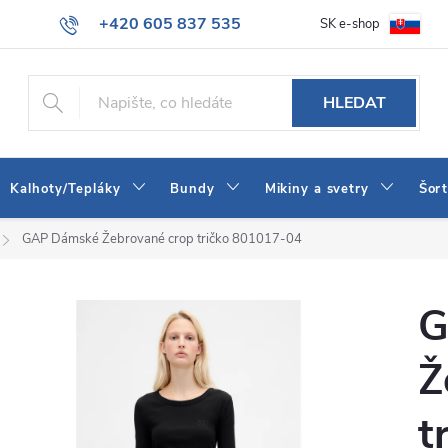
+420 605 837 535
SK e-shop
tba
Obchodní podmínky
Naše prodejna
Blog
Kontakt
info@jeans-shop.cz
HLEDAT
Kalhoty/Tepláky
Bundy
Mikiny a svetry
Šor
GAP Dámské Žebrované crop tričko 801017-04
G
Ž
t