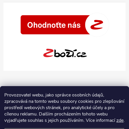
Provozovatel webu, jako správce osobních údajů,
zpracovává na tomto webu soubory cookies pro zlepšování
prostředí webových stránek, pro analytické účely a pro
cílenou reklamu. Dalším procházením tohoto webu
vyjadřujete souhlas s jejich používáním.
Více informací
zde
.