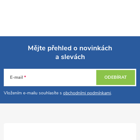
Mějte přehled o novinkách
a slevách
Z
á
E-mail
ODEBÍRAT
p
Vložením e-mailu souhlasíte s
obchodními podmínkami
.
a
t