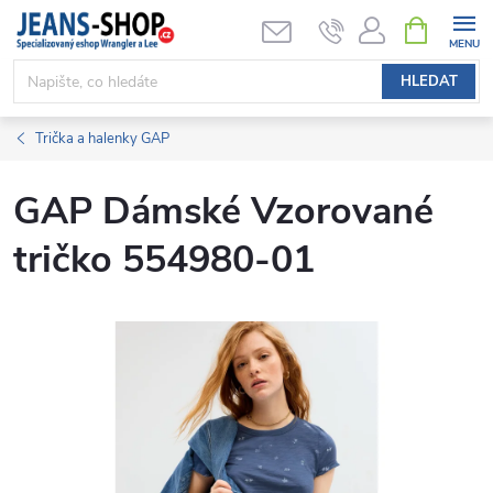
Přejít
NÁKUPNÍ
KOŠÍK
na
obsah
HLEDAT
Trička a halenky GAP
GAP Dámské Vzorované
tričko 554980-01