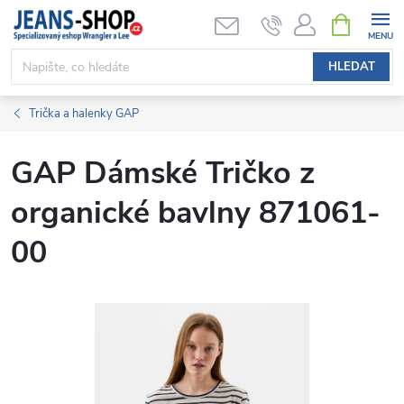
Přejít
NÁKUPNÍ
KOŠÍK
na
obsah
HLEDAT
Trička a halenky GAP
GAP Dámské Tričko z
organické bavlny 871061-
00