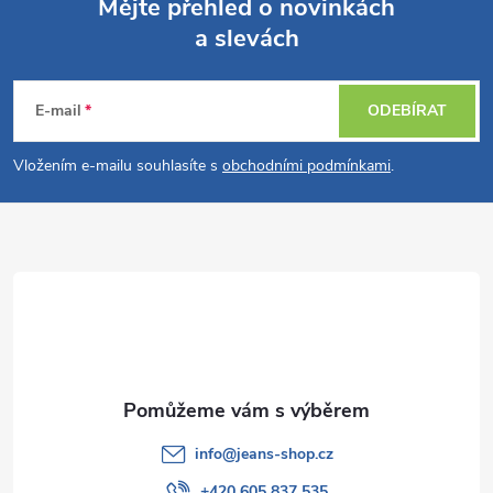
Mějte přehled o novinkách
a slevách
Z
á
E-mail
ODEBÍRAT
p
Vložením e-mailu souhlasíte s
obchodními podmínkami
.
a
t
í
info
@
jeans-shop.cz
+420 605 837 535