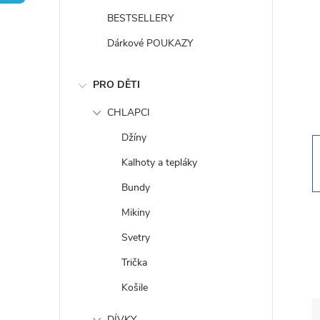
t
BESTSELLERY
r
Dárkové POUKAZY
a
PRO DĚTI
n
CHLAPCI
Džíny
n
Kalhoty a tepláky
í
Bundy
Mikiny
p
Svetry
a
Trička
Košile
n
DÍVKY