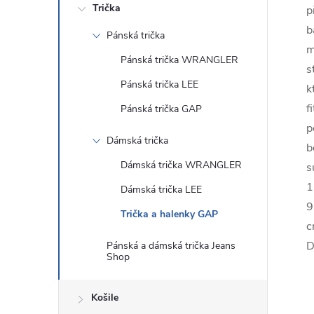
Trička
p
b
Pánská trička
m
Pánská trička WRANGLER
s
Pánská trička LEE
k
f
Pánská trička GAP
p
Dámská trička
b
Dámská trička WRANGLER
s
1
Dámská trička LEE
9
Trička a halenky GAP
c
D
Pánská a dámská trička Jeans
Shop
Košile