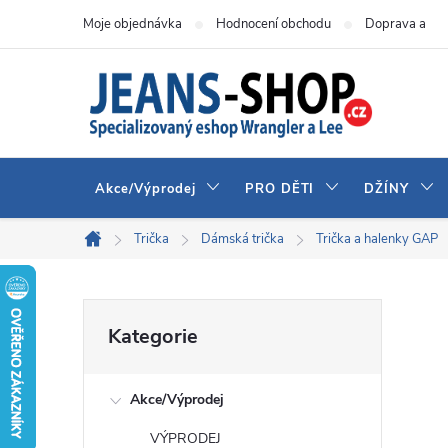
Přejít
Moje objednávka
Hodnocení obchodu
Doprava a pla
na
obsah
Akce/Výprodej
PRO DĚTI
DŽÍNY
Trička
Dámská trička
Trička a halenky GAP
Domů
P
Přeskočit
Kategorie
kategorie
o
Akce/Výprodej
s
VÝPRODEJ