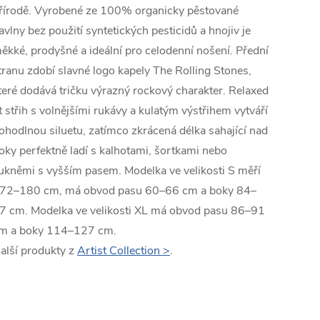
řírodě. Vyrobené ze 100% organicky pěstované
avlny bez použití syntetických pesticidů a hnojiv je
ěkké, prodyšné a ideální pro celodenní nošení. Přední
tranu zdobí slavné logo kapely The Rolling Stones,
teré dodává tričku výrazný rockový charakter. Relaxed
it střih s volnějšími rukávy a kulatým výstřihem vytváří
ohodlnou siluetu, zatímco zkrácená délka sahající nad
oky perfektně ladí s kalhotami, šortkami nebo
ukněmi s vyšším pasem. Modelka ve velikosti S měří
72–180 cm, má obvod pasu 60–66 cm a boky 84–
7 cm. Modelka ve velikosti XL má obvod pasu 86–91
m a boky 114–127 cm.
alší produkty z
Artist Collection >
.