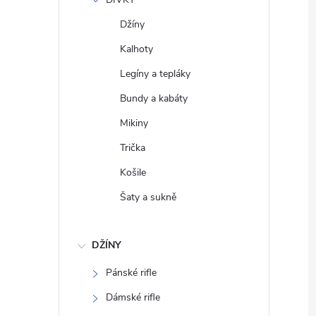
e
Džíny
l
Kalhoty
Legíny a tepláky
Bundy a kabáty
Mikiny
Trička
Košile
Šaty a sukně
DŽÍNY
Pánské rifle
Dámské rifle