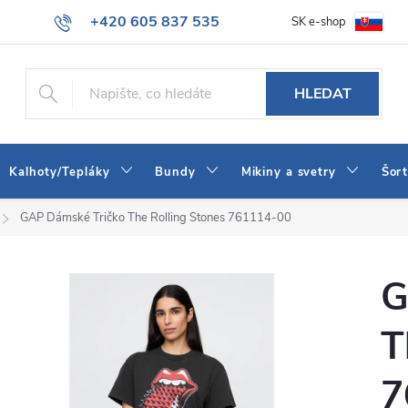
+420 605 837 535
SK e-shop
tba
Obchodní podmínky
Naše prodejna
Blog
Kontakt
info@jeans-shop.cz
HLEDAT
Kalhoty/Tepláky
Bundy
Mikiny a svetry
Šor
GAP Dámské Tričko The Rolling Stones 761114-00
G
T
7