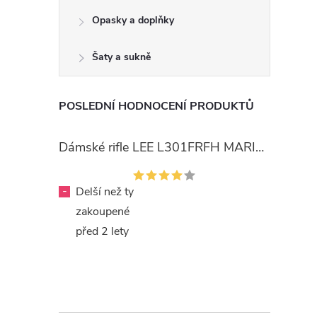
Opasky a doplňky
Šaty a sukně
POSLEDNÍ HODNOCENÍ PRODUKTŮ
Dámské rifle LEE L301FRFH MARION STRAIGHT RINSE
-
Delší než ty
zakoupené
před 2 lety