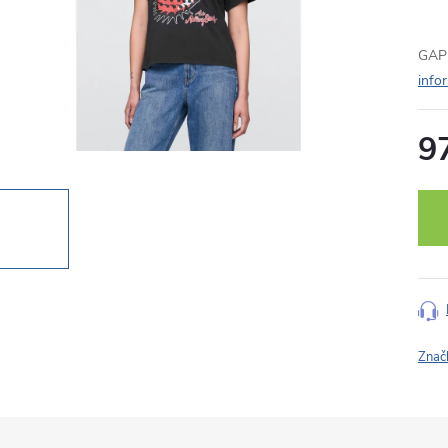
GAP 
info
9
Měr
cena
Znač