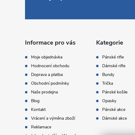
á
p
a
Informace pro vás
Kategorie
t
Moje objednávka
Pánské rifle
Hodnocení obchodu
Dámské rifle
í
Doprava a platba
Bundy
Obchodní podmínky
Trička
Naše prodejna
Pánské košile
Blog
Opasky
Kontakt
Pánské akce
Vrácení a výměna zboží
Dámské akce
Reklamace