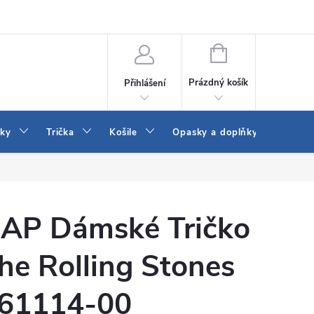
Vrácení a výměna zboží
Reklamace
Jak vybrat džíny Wrangler a
NÁKUPNÍ
KOŠÍK
Prázdný košík
Přihlášení
tky
Trička
Košile
Opasky a doplňky
Šaty
AP Dámské Tričko
he Rolling Stones
61114-00