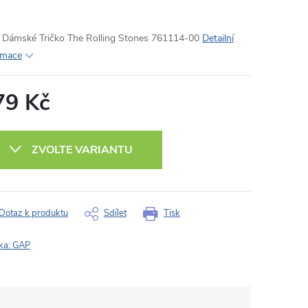
Dámské Tričko The Rolling Stones 761114-00
Detailní
rmace
79 Kč
ná
:
ZVOLTE VARIANTU
Dotaz k produktu
Sdílet
Tisk
ka:
GAP