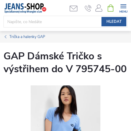
Přejít
NÁKUPNÍ
KOŠÍK
na
obsah
HLEDAT
Trička a halenky GAP
GAP Dámské Tričko s
výstřihem do V 795745-00