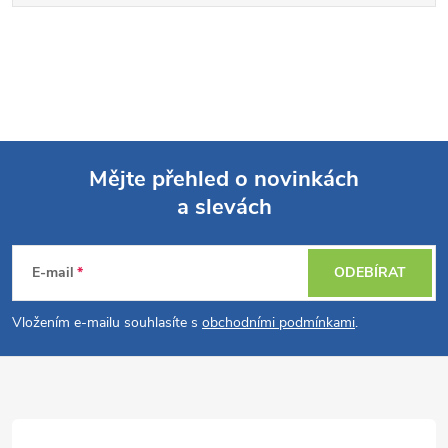
Mějte přehled o novinkách
a slevách
Z
á
E-mail
ODEBÍRAT
p
Vložením e-mailu souhlasíte s
obchodními podmínkami
.
a
t