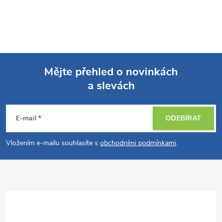
Mějte přehled o novinkách
a slevách
Z
á
E-mail
ODEBÍRAT
p
Vložením e-mailu souhlasíte s
obchodními podmínkami
.
a
t
í