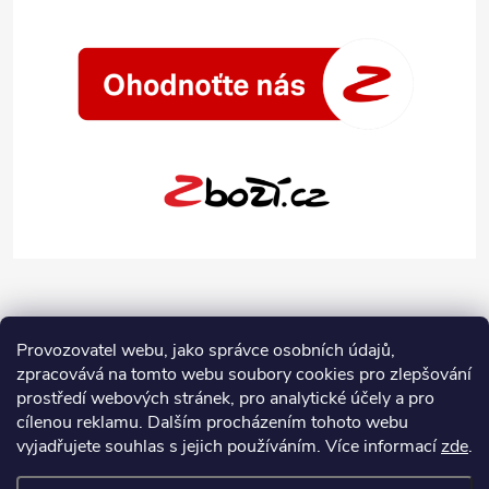
Provozovatel webu, jako správce osobních údajů,
zpracovává na tomto webu soubory cookies pro zlepšování
prostředí webových stránek, pro analytické účely a pro
cílenou reklamu. Dalším procházením tohoto webu
vyjadřujete souhlas s jejich používáním.
Více informací
zde
.