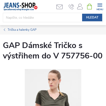
Přejít
NÁKUPNÍ
KOŠÍK
na
obsah
HLEDAT
Trička a halenky GAP
GAP Dámské Tričko s
výstřihem do V 757756-00