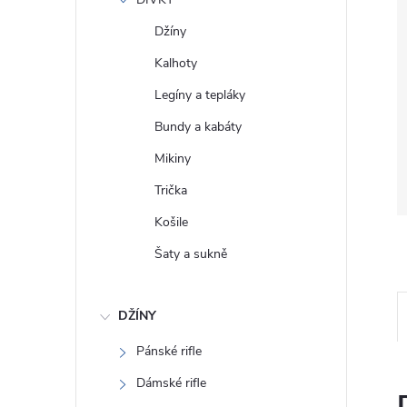
e
Džíny
l
Kalhoty
Legíny a tepláky
Bundy a kabáty
Mikiny
Trička
Košile
Šaty a sukně
DŽÍNY
Pánské rifle
Dámské rifle