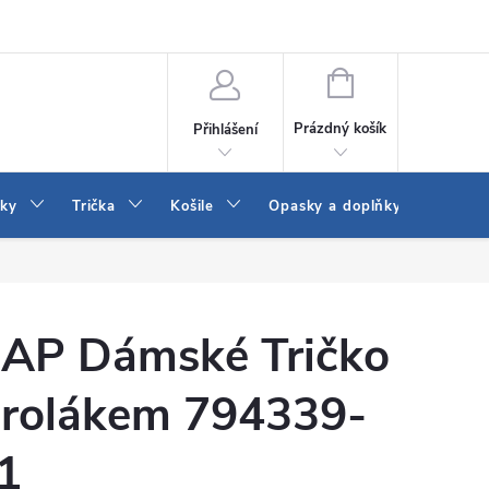
Vrácení a výměna zboží
Reklamace
Jak vybrat džíny Wrangler a
NÁKUPNÍ
KOŠÍK
Prázdný košík
Přihlášení
tky
Trička
Košile
Opasky a doplňky
Šaty
AP Dámské Tričko
 rolákem 794339-
1