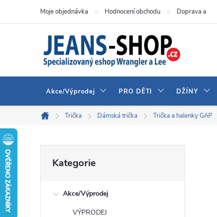
Přejít
Moje objednávka
Hodnocení obchodu
Doprava a pla
na
obsah
Akce/Výprodej
PRO DĚTI
DŽÍNY
Trička
Dámská trička
Trička a halenky GAP
Domů
P
Přeskočit
Kategorie
kategorie
o
Akce/Výprodej
s
VÝPRODEJ