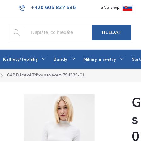
+420 605 837 535
SK e-shop
tba
Obchodní podmínky
Naše prodejna
Blog
Kontakt
info@jeans-shop.cz
HLEDAT
Kalhoty/Tepláky
Bundy
Mikiny a svetry
Šor
GAP Dámské Tričko s rolákem 794339-01
G
s
0