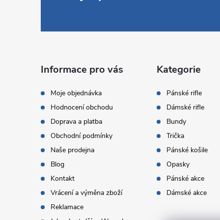
á
p
a
Informace pro vás
Kategorie
t
Moje objednávka
Pánské rifle
Hodnocení obchodu
Dámské rifle
í
Doprava a platba
Bundy
Obchodní podmínky
Trička
Naše prodejna
Pánské košile
Blog
Opasky
Kontakt
Pánské akce
Vrácení a výměna zboží
Dámské akce
Reklamace