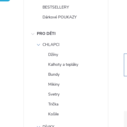
t
BESTSELLERY
r
Dárkové POUKAZY
a
PRO DĚTI
n
CHLAPCI
Džíny
n
Kalhoty a tepláky
í
Bundy
Mikiny
p
Svetry
a
Trička
Košile
n
DÍVKY