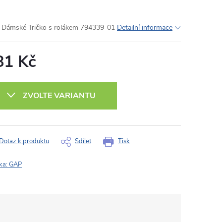
Dámské Tričko s rolákem 794339-01
Detailní informace
81 Kč
ná
:
ZVOLTE VARIANTU
Dotaz k produktu
Sdílet
Tisk
ka:
GAP