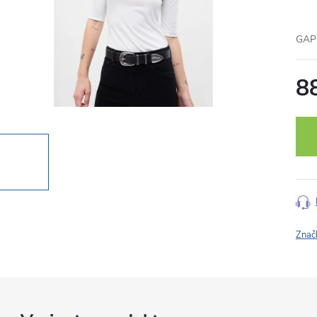
GAP 
8
Měr
cena
Znač