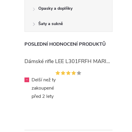
Opasky a doplňky
Šaty a sukně
POSLEDNÍ HODNOCENÍ PRODUKTŮ
Dámské rifle LEE L301FRFH MARION STRAIGHT RINSE
-
Delší než ty
zakoupené
před 2 lety