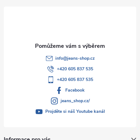
t
í
info
@
jeans-shop.cz
+420 605 837 535
+420 605 837 535
Facebook
jeans_shop.cz/
Projděte si náš Youtube kanál
Informace pro vás