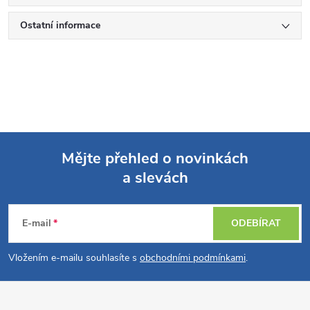
Ostatní informace
Mějte přehled o novinkách
a slevách
Z
á
E-mail
ODEBÍRAT
p
Vložením e-mailu souhlasíte s
obchodními podmínkami
.
a