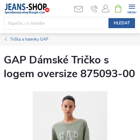
Přejít
NÁKUPNÍ
KOŠÍK
na
obsah
HLEDAT
Trička a halenky GAP
GAP Dámské Tričko s
logem oversize 875093-00