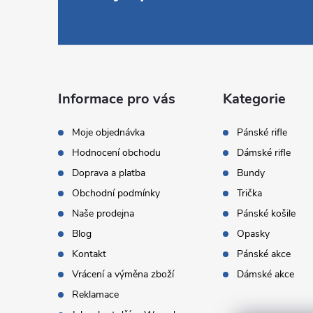
á
p
a
Informace pro vás
Kategorie
t
Moje objednávka
Pánské rifle
Hodnocení obchodu
Dámské rifle
í
Doprava a platba
Bundy
Obchodní podmínky
Trička
Naše prodejna
Pánské košile
Blog
Opasky
Kontakt
Pánské akce
Vrácení a výměna zboží
Dámské akce
Reklamace