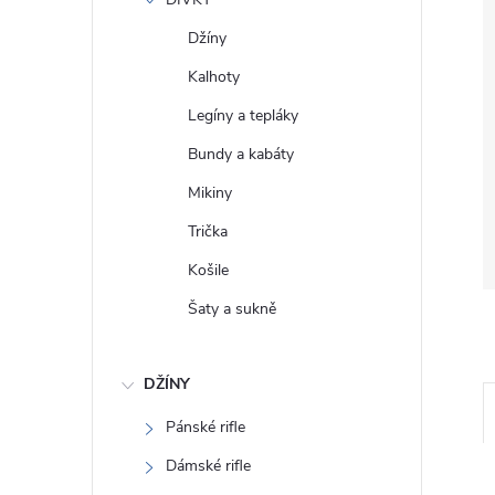
e
Džíny
l
Kalhoty
Legíny a tepláky
Bundy a kabáty
Mikiny
Trička
Košile
Šaty a sukně
DŽÍNY
Pánské rifle
Dámské rifle