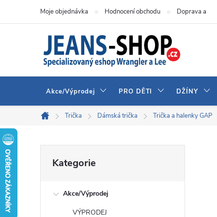
Přejít
Moje objednávka
Hodnocení obchodu
Doprava a pla
na
obsah
Akce/Výprodej
PRO DĚTI
DŽÍNY
Trička
Dámská trička
Trička a halenky GAP
Domů
P
Přeskočit
Kategorie
kategorie
o
Akce/Výprodej
s
VÝPRODEJ