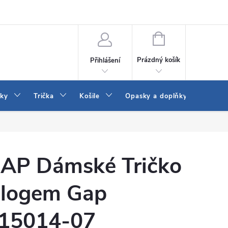
Vrácení a výměna zboží
Reklamace
Jak vybrat džíny Wrangler a
NÁKUPNÍ
KOŠÍK
Prázdný košík
Přihlášení
tky
Trička
Košile
Opasky a doplňky
Šaty
AP Dámské Tričko
 logem Gap
15014-07