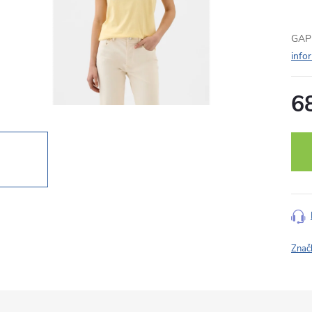
GAP 
info
6
Měr
cena
Znač