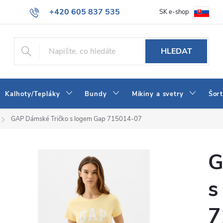
+420 605 837 535
SK e-shop
tba
Obchodní podmínky
Naše prodejna
Blog
Kontakt
info@jeans-shop.cz
HLEDAT
Kalhoty/Tepláky
Bundy
Mikiny a svetry
Šor
GAP Dámské Tričko s logem Gap 715014-07
G
s
7