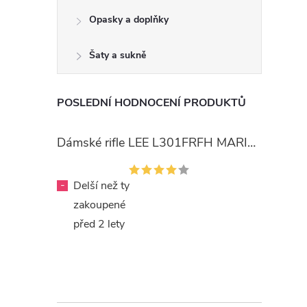
Opasky a doplňky
Šaty a sukně
POSLEDNÍ HODNOCENÍ PRODUKTŮ
Dámské rifle LEE L301FRFH MARION STRAIGHT RINSE
-
Delší než ty
zakoupené
před 2 lety