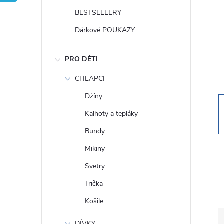
t
BESTSELLERY
r
Dárkové POUKAZY
a
PRO DĚTI
n
CHLAPCI
Džíny
n
Kalhoty a tepláky
í
Bundy
Mikiny
p
Svetry
a
Trička
Košile
n
DÍVKY