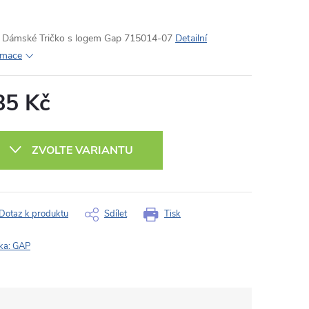
Dámské Tričko s logem Gap 715014-07
Detailní
rmace
85 Kč
ná
:
ZVOLTE VARIANTU
Dotaz k produktu
Sdílet
Tisk
ka:
GAP