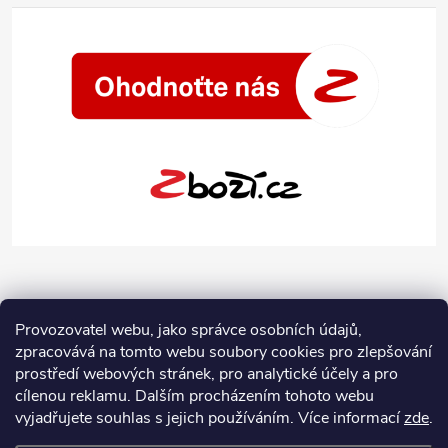
Provozovatel webu, jako správce osobních údajů,
zpracovává na tomto webu soubory cookies pro zlepšování
prostředí webových stránek, pro analytické účely a pro
cílenou reklamu. Dalším procházením tohoto webu
vyjadřujete souhlas s jejich používáním.
Více informací
zde
.