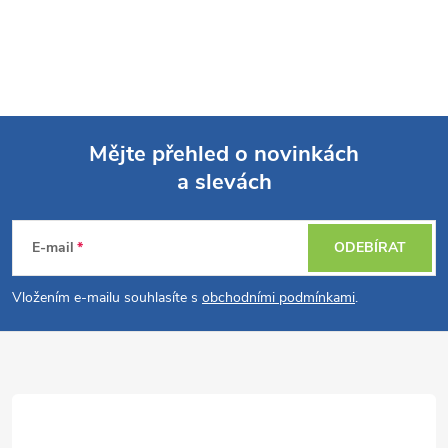
Mějte přehled o novinkách
a slevách
Z
á
E-mail
ODEBÍRAT
p
Vložením e-mailu souhlasíte s
obchodními podmínkami
.
a
t