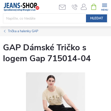
Přejít
NÁKUPNÍ
KOŠÍK
na
obsah
HLEDAT
Trička a halenky GAP
GAP Dámské Tričko s
logem Gap 715014-04