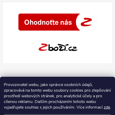
Provozovatel webu, jako správce osobních údajů,
zpracovává na tomto webu soubory cookies pro zlepšování
prostředí webových stránek, pro analytické účely a pro
cílenou reklamu. Dalším procházením tohoto webu
vyjadřujete souhlas s jejich používáním.
Více informací
zde
.