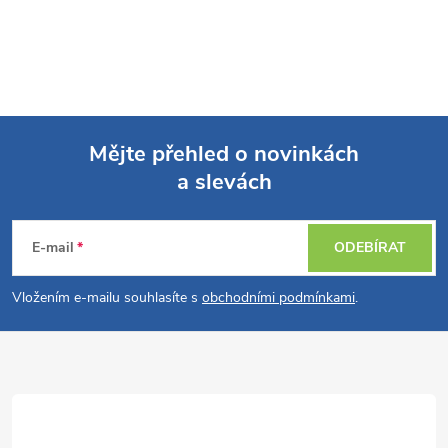
Mějte přehled o novinkách
a slevách
Z
á
E-mail
ODEBÍRAT
p
Vložením e-mailu souhlasíte s
obchodními podmínkami
.
a
t