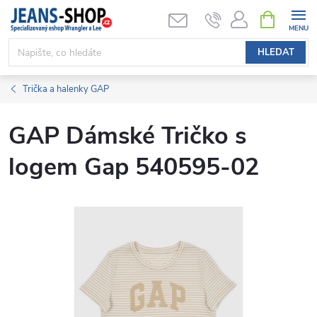
Přejít
NÁKUPNÍ
KOŠÍK
na
obsah
HLEDAT
Trička a halenky GAP
GAP Dámské Tričko s
logem Gap 540595-02