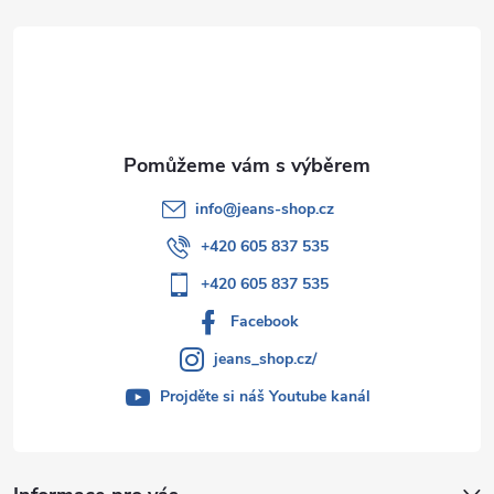
t
í
info
@
jeans-shop.cz
+420 605 837 535
+420 605 837 535
Facebook
jeans_shop.cz/
Projděte si náš Youtube kanál