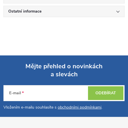
Ostatní informace
Mějte přehled o novinkách
a slevách
Z
á
E-mail
ODEBÍRAT
p
Vložením e-mailu souhlasíte s
obchodními podmínkami
.
a