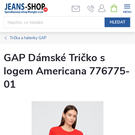
Přejít
NÁKUPNÍ
KOŠÍK
na
obsah
HLEDAT
Trička a halenky GAP
GAP Dámské Tričko s
logem Americana 776775-
01