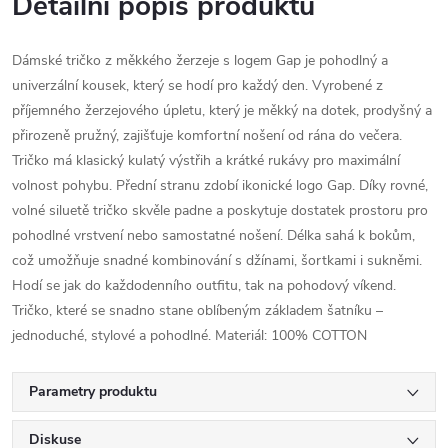
Detailní popis produktu
Dámské tričko z měkkého žerzeje s logem Gap je pohodlný a
univerzální kousek, který se hodí pro každý den. Vyrobené z
příjemného žerzejového úpletu, který je měkký na dotek, prodyšný a
přirozeně pružný, zajišťuje komfortní nošení od rána do večera.
Tričko má klasický kulatý výstřih a krátké rukávy pro maximální
volnost pohybu. Přední stranu zdobí ikonické logo Gap. Díky rovné,
volné siluetě tričko skvěle padne a poskytuje dostatek prostoru pro
pohodlné vrstvení nebo samostatné nošení. Délka sahá k bokům,
což umožňuje snadné kombinování s džínami, šortkami i sukněmi.
Hodí se jak do každodenního outfitu, tak na pohodový víkend.
Tričko, které se snadno stane oblíbeným základem šatníku –
jednoduché, stylové a pohodlné. Materiál: 100% COTTON
Parametry produktu
Diskuse