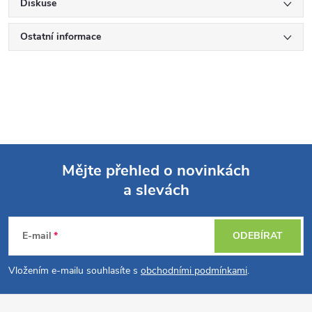
Diskuse
Ostatní informace
Mějte přehled o novinkách
a slevách
Z
á
E-mail
ODEBÍRAT
p
Vložením e-mailu souhlasíte s
obchodními podmínkami
.
a