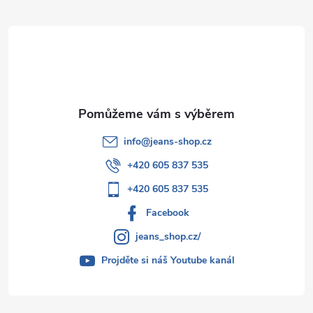
t
í
info
@
jeans-shop.cz
+420 605 837 535
+420 605 837 535
Facebook
jeans_shop.cz/
Projděte si náš Youtube kanál