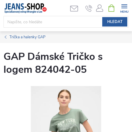
Přejít
NÁKUPNÍ
KOŠÍK
na
obsah
HLEDAT
Trička a halenky GAP
GAP Dámské Tričko s
logem 824042-05