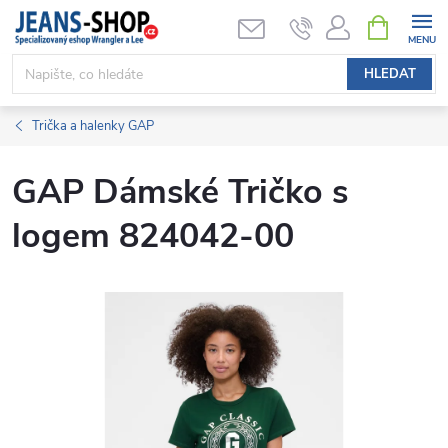
Přejít
NÁKUPNÍ
KOŠÍK
na
obsah
HLEDAT
Trička a halenky GAP
GAP Dámské Tričko s
logem 824042-00