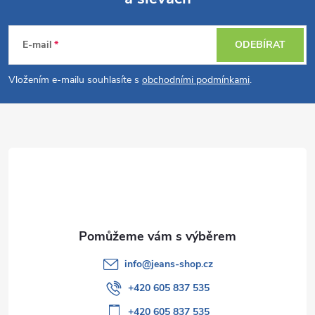
Z
á
E-mail
ODEBÍRAT
p
Vložením e-mailu souhlasíte s
obchodními podmínkami
.
a
t
í
info
@
jeans-shop.cz
+420 605 837 535
+420 605 837 535