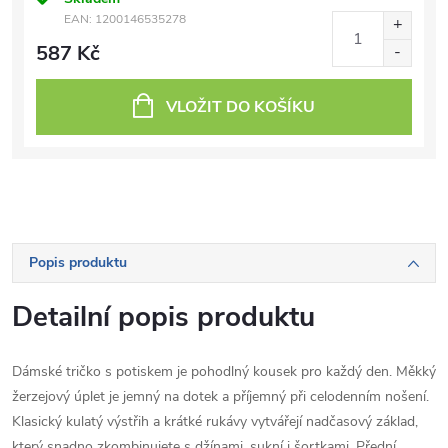
EAN:
1200146535278
587 Kč
VLOŽIT DO KOŠÍKU
Popis produktu
Detailní popis produktu
Dámské tričko s potiskem je pohodlný kousek pro každý den. Měkký
žerzejový úplet je jemný na dotek a příjemný při celodenním nošení.
Klasický kulatý výstřih a krátké rukávy vytvářejí nadčasový základ,
který snadno zkombinujete s džínami, sukní i šortkami. Přední